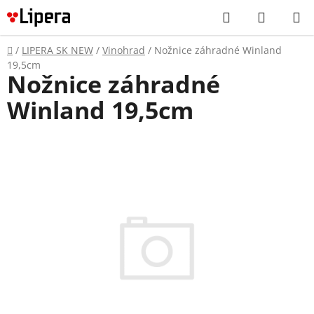
Prejsť
Hľadať
NÁKUP
na
KOŠÍK
obsah
Domov
/
LIPERA SK NEW
/
Vinohrad
/
Nožnice záhradné Winland
19,5cm
Nožnice záhradné
Winland 19,5cm