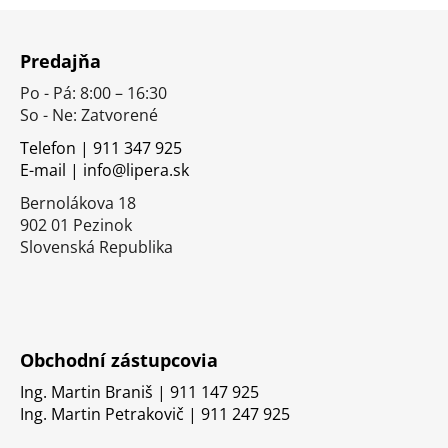
Z
á
Predajňa
p
Po - Pá: 8:00 – 16:30
ä
So - Ne: Zatvorené
t
i
Telefon | 911 347 925
E-mail | info@lipera.sk
e
Bernolákova 18
902 01 Pezinok
Slovenská Republika
Obchodní zástupcovia
Ing. Martin Braniš | 911 147 925
Ing. Martin Petrakovič | 911 247 925