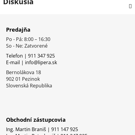
Diskusia
Z
á
Predajňa
p
Po - Pá: 8:00 – 16:30
ä
So - Ne: Zatvorené
t
i
Telefon | 911 347 925
E-mail | info@lipera.sk
e
Bernolákova 18
902 01 Pezinok
Slovenská Republika
Obchodní zástupcovia
Ing. Martin Braniš | 911 147 925