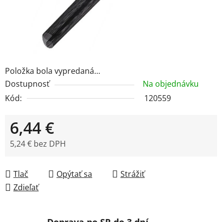
Položka bola vypredaná…
Dostupnosť
Na objednávku
Kód:
120559
6,44 €
5,24 € bez DPH
Jednotková cena:
Tlač
Opýtať sa
Strážiť
Zdieľať
Doprava po SR do 3 dní