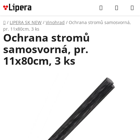
Prejsť
Hľadať
NÁKUP
na
KOŠÍK
obsah
Domov
/
LIPERA SK NEW
/
Vinohrad
/
Ochrana stromů samosvorná,
pr. 11x80cm, 3 ks
Ochrana stromů
samosvorná, pr.
11x80cm, 3 ks