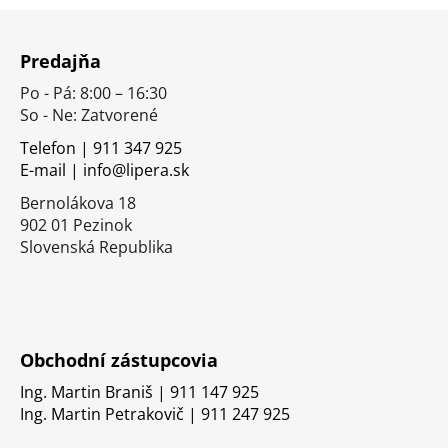
Z
á
Predajňa
p
Po - Pá: 8:00 – 16:30
ä
So - Ne: Zatvorené
t
i
Telefon | 911 347 925
E-mail | info@lipera.sk
e
Bernolákova 18
902 01 Pezinok
Slovenská Republika
Obchodní zástupcovia
Ing. Martin Braniš | 911 147 925
Ing. Martin Petrakovič | 911 247 925