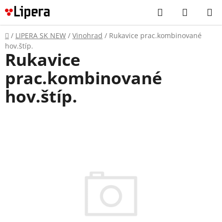
Prejsť
Hľadať
NÁKUP
na
KOŠÍK
obsah
Domov
/
LIPERA SK NEW
/
Vinohrad
/
Rukavice prac.kombinované
hov.štíp.
Rukavice
prac.kombinované
hov.štíp.