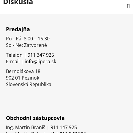
Diskusia
Z
á
Predajňa
p
Po - Pá: 8:00 – 16:30
ä
So - Ne: Zatvorené
t
i
Telefon | 911 347 925
E-mail | info@lipera.sk
e
Bernolákova 18
902 01 Pezinok
Slovenská Republika
Obchodní zástupcovia
Ing. Martin Braniš | 911 147 925