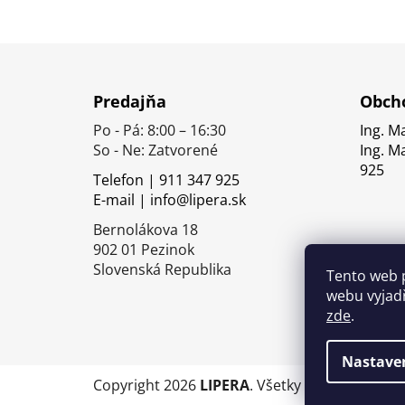
Z
á
Predajňa
Obcho
p
Po - Pá: 8:00 – 16:30
Ing. M
ä
So - Ne: Zatvorené
Ing. M
t
925
Telefon | 911 347 925
i
E-mail | info@lipera.sk
e
Bernolákova 18
902 01 Pezinok
Slovenská Republika
Tento web 
webu vyjadř
zde
.
Nastave
Copyright 2026
LIPERA
. Všetky práva vyhrade