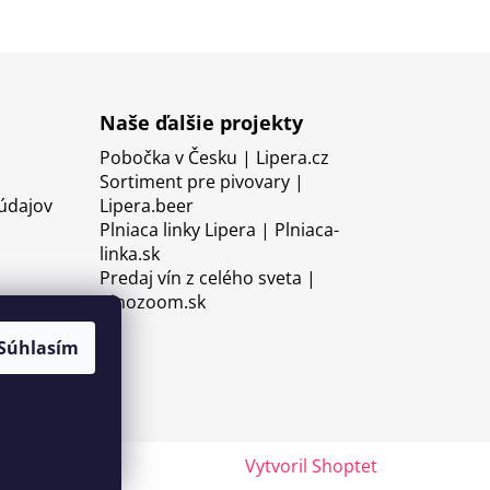
Naše ďalšie projekty
Pobočka v Česku | Lipera.cz
Sortiment pre pivovary |
údajov
Lipera.beer
Plniaca linky Lipera | Plniaca-
linka.sk
Predaj vín z celého sveta |
Vinozoom.sk
Súhlasím
Vytvoril Shoptet