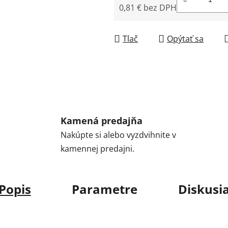
0,81 € bez DPH
Jednotková cena:
Tlač
Opýtať sa
Kamená predajňa
Nakúpte si alebo vyzdvihnite v
kamennej predajni.
Popis
Parametre
Diskusi