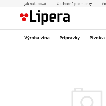
Prejsť
Jak nakupovat
Obchodné podmienky
Po
na
obsah
Výroba vína
Prípravky
Pivnica