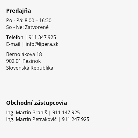
á
Predajňa
p
Po - Pá: 8:00 – 16:30
ä
So - Ne: Zatvorené
t
i
Telefon | 911 347 925
E-mail | info@lipera.sk
e
Bernolákova 18
902 01 Pezinok
Slovenská Republika
Obchodní zástupcovia
Ing. Martin Braniš | 911 147 925
Ing. Martin Petrakovič | 911 247 925