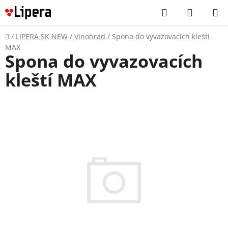
Prejsť
Hľadať
NÁKUP
na
KOŠÍK
obsah
Domov
/
LIPERA SK NEW
/
Vinohrad
/
Spona do vyvazovacích kleští
MAX
Spona do vyvazovacích
kleští MAX