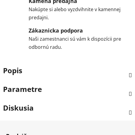
Kamená predajňa
Nakúpte si alebo vyzdvihnite v kamennej
predajni.
Zákaznicka podpora
Naši zamestnanci sú vám k dispozícii pre
odbornú radu.
Popis
Parametre
Diskusia
Z
á