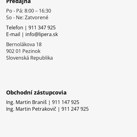
Predajňa
p
Po - Pá: 8:00 – 16:30
ä
So - Ne: Zatvorené
t
i
Telefon | 911 347 925
E-mail | info@lipera.sk
e
Bernolákova 18
902 01 Pezinok
Slovenská Republika
Obchodní zástupcovia
Ing. Martin Braniš | 911 147 925
Ing. Martin Petrakovič | 911 247 925