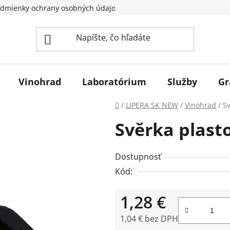
dmienky ochrany osobných údajov
Vinohrad
Laboratórium
Služby
Gr
Domov
/
LIPERA SK NEW
/
Vinohrad
/
Sv
Svěrka plast
Dostupnosť
Kód:
1,28 €
1,04 € bez DPH