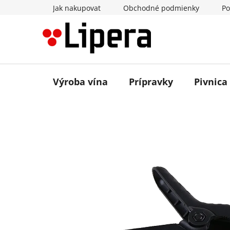
Prejsť
Jak nakupovat
Obchodné podmienky
Po
na
obsah
Výroba vína
Prípravky
Pivnica