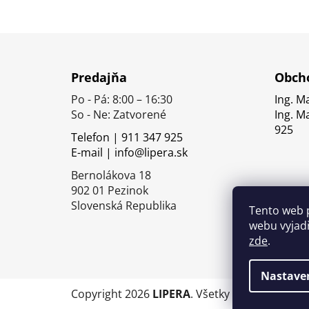
Z
á
Predajňa
Obcho
p
Po - Pá: 8:00 – 16:30
Ing. M
ä
So - Ne: Zatvorené
Ing. M
t
925
Telefon | 911 347 925
i
E-mail | info@lipera.sk
e
Bernolákova 18
902 01 Pezinok
Slovenská Republika
Tento web 
webu vyjadř
zde
.
Nastave
Copyright 2026
LIPERA
. Všetky práva vyhrade