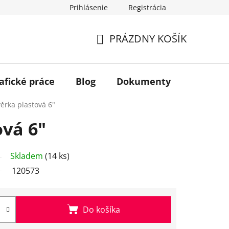
Prihlásenie
Registrácia
PRÁZDNY KOŠÍK
NÁKUPNÝ
KOŠÍK
afické práce
Blog
Dokumenty
Kontakt
ěrka plastová 6"
ová 6"
Skladem
(14 ks)
120573
Do košíka