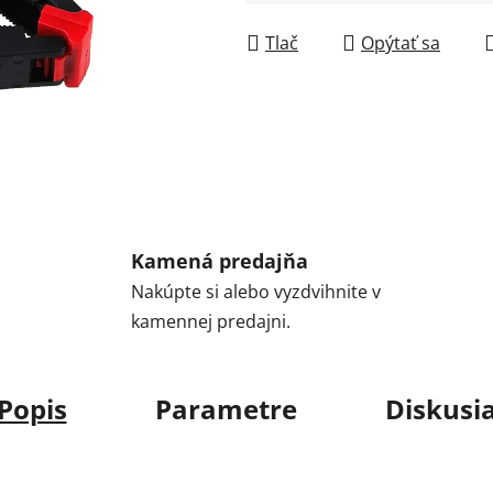
Jednotková cena:
Tlač
Opýtať sa
Kamená predajňa
Nakúpte si alebo vyzdvihnite v
kamennej predajni.
Popis
Parametre
Diskusi