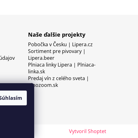
Naše ďalšie projekty
Pobočka v Česku | Lipera.cz
Sortiment pre pivovary |
údajov
Lipera.beer
Plniaca linky Lipera | Plniaca-
linka.sk
Predaj vín z celého sveta |
Vinozoom.sk
Súhlasím
Vytvoril Shoptet