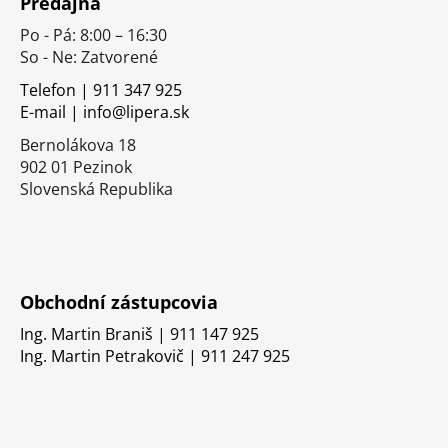
Predajňa
p
Po - Pá: 8:00 – 16:30
ä
So - Ne: Zatvorené
t
i
Telefon | 911 347 925
E-mail | info@lipera.sk
e
Bernolákova 18
902 01 Pezinok
Slovenská Republika
Obchodní zástupcovia
Ing. Martin Braniš | 911 147 925
Ing. Martin Petrakovič | 911 247 925