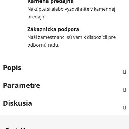
Kamená predajňa
Nakúpte si alebo vyzdvihnite v kamennej
predajni.
Zákaznicka podpora
Naši zamestnanci sú vám k dispozícii pre
odbornú radu.
Popis
Parametre
Diskusia
Z
á