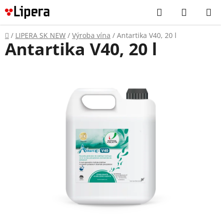
Prejsť
Hľadať
NÁKUP
na
KOŠÍK
obsah
Domov
/
LIPERA SK NEW
/
Výroba vína
/
Antartika V40, 20 l
Antartika V40, 20 l