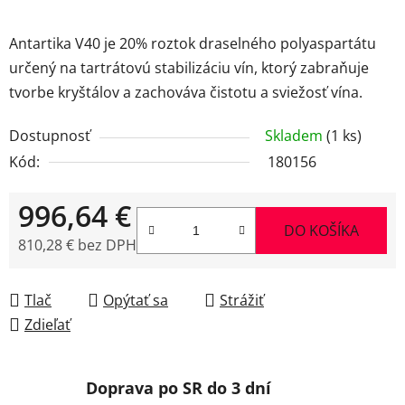
Antartika V40 je 20% roztok draselného polyaspartátu
určený na tartrátovú stabilizáciu vín, ktorý zabraňuje
tvorbe kryštálov a zachováva čistotu a sviežosť vína.
Dostupnosť
Skladem
(1 ks)
Kód:
180156
996,64 €
DO KOŠÍKA
810,28 € bez DPH
Jednotková cena:
Tlač
Opýtať sa
Strážiť
Zdieľať
Doprava po SR do 3 dní