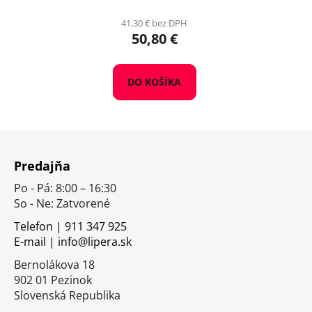
41,30 € bez DPH
50,80 €
DO KOŠÍKA
Z
á
Predajňa
p
Po - Pá: 8:00 – 16:30
ä
So - Ne: Zatvorené
t
i
Telefon | 911 347 925
E-mail | info@lipera.sk
e
Bernolákova 18
902 01 Pezinok
Slovenská Republika