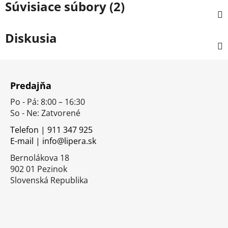
Súvisiace súbory (2)
Diskusia
Z
á
Predajňa
p
Po - Pá: 8:00 – 16:30
ä
So - Ne: Zatvorené
t
i
Telefon | 911 347 925
E-mail | info@lipera.sk
e
Bernolákova 18
902 01 Pezinok
Slovenská Republika