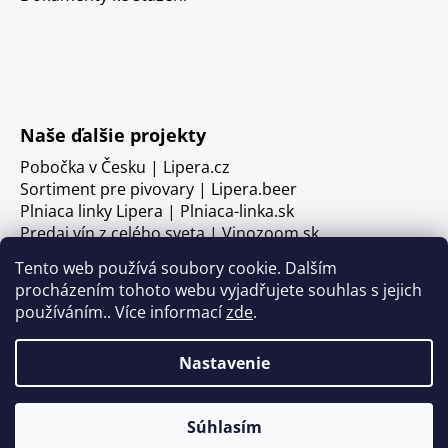
Naše ďalšie projekty
Pobočka v Česku | Lipera.cz
Sortiment pre pivovary | Lipera.beer
Plniaca linky Lipera | Plniaca-linka.sk
Predaj vín z celého sveta | Vinozoom.sk
Tento web používá soubory cookie. Dalším
procházením tohoto webu vyjadřujete souhlas s jejich
používáním.. Více informací
zde
.
Nastavenie
Súhlasím
Vytvoril Shoptet