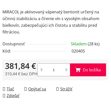
MIRACOL je aktivovaný vápenatý bentonit určený na
účinnú stabilizáciu a čírenie vín s vysokým obsahom
bielkovín, zabezpečujúci ich čistotu a stabilitu pred
filtráciou.
Dostupnosť
Skladem
(28 ks)
Kód:
020405
381,84 €
Do košíka
310,44 € bez DPH
Jednotková cena:
Tlač
Opýtať sa
Strážiť
Zdieľať