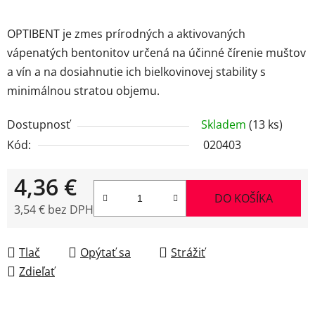
OPTIBENT je zmes prírodných a aktivovaných
vápenatých bentonitov určená na účinné čírenie muštov
a vín a na dosiahnutie ich bielkovinovej stability s
minimálnou stratou objemu.
Dostupnosť
Skladem
(13 ks)
Kód:
020403
4,36 €
DO KOŠÍKA
3,54 € bez DPH
Jednotková cena:
Tlač
Opýtať sa
Strážiť
Zdieľať