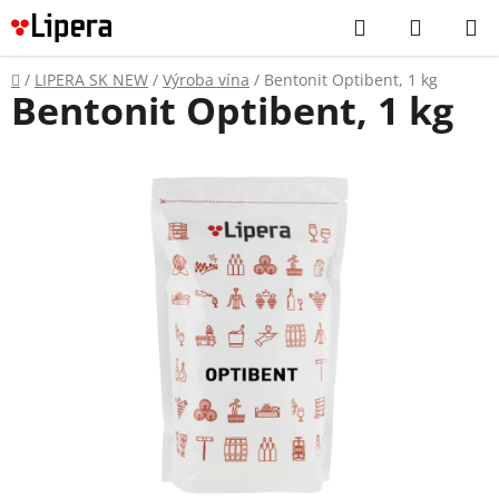
Prejsť
Hľadať
NÁKUP
na
KOŠÍK
obsah
Domov
/
LIPERA SK NEW
/
Výroba vína
/
Bentonit Optibent, 1 kg
Bentonit Optibent, 1 kg