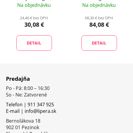
Na objednávku
Na objednávku
24,46 € bez DPH
68,36 € bez DPH
30,08 €
84,08 €
DETAIL
DETAIL
Z
á
Predajňa
p
Po - Pá: 8:00 – 16:30
ä
So - Ne: Zatvorené
t
i
Telefon | 911 347 925
E-mail | info@lipera.sk
e
Bernolákova 18
902 01 Pezinok