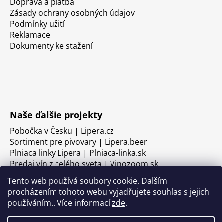
Doprava a platba
Zásady ochrany osobných údajov
Podmínky užití
Reklamace
Dokumenty ke stažení
Naše ďalšie projekty
Pobočka v Česku | Lipera.cz
Sortiment pre pivovary | Lipera.beer
Plniaca linky Lipera | Plniaca-linka.sk
Predaj vín z celého sveta | Vinozoom.sk
Tento web používá soubory cookie. Dalším
procházením tohoto webu vyjadřujete souhlas s jejich
používáním.. Více informací
zde
.