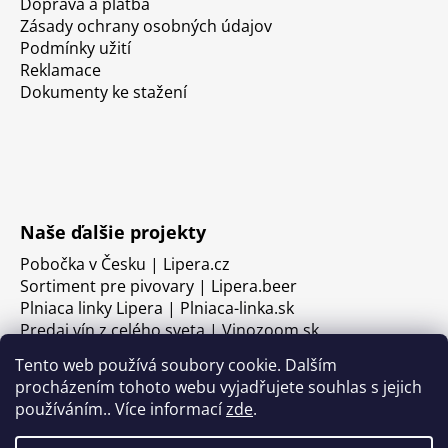
Doprava a platba
Zásady ochrany osobných údajov
Podmínky užití
Reklamace
Dokumenty ke stažení
Naše ďalšie projekty
Pobočka v Česku | Lipera.cz
Sortiment pre pivovary | Lipera.beer
Plniaca linky Lipera | Plniaca-linka.sk
Predaj vín z celého sveta | Vinozoom.sk
Tento web používá soubory cookie. Dalším
procházením tohoto webu vyjadřujete souhlas s jejich
používáním.. Více informací
zde
.