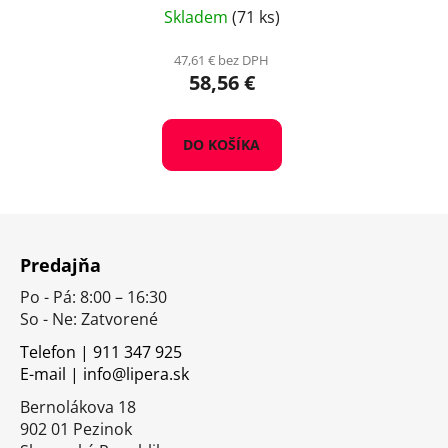
Skladem
(71 ks)
47,61 € bez DPH
58,56 €
DO KOŠÍKA
Z
á
Predajňa
p
Po - Pá: 8:00 – 16:30
ä
So - Ne: Zatvorené
t
i
Telefon | 911 347 925
E-mail | info@lipera.sk
e
Bernolákova 18
902 01 Pezinok