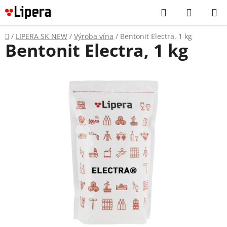
Prejsť
Hľadať
NÁKUP
na
KOŠÍK
obsah
Domov
/
LIPERA SK NEW
/
Výroba vína
/
Bentonit Electra, 1 kg
Bentonit Electra, 1 kg