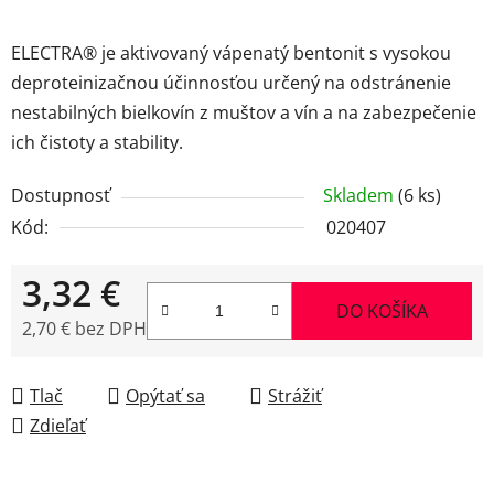
ELECTRA® je aktivovaný vápenatý bentonit s vysokou
deproteinizačnou účinnosťou určený na odstránenie
nestabilných bielkovín z muštov a vín a na zabezpečenie
ich čistoty a stability.
Dostupnosť
Skladem
(6 ks)
Kód:
020407
3,32 €
DO KOŠÍKA
2,70 € bez DPH
Jednotková cena:
Tlač
Opýtať sa
Strážiť
Zdieľať