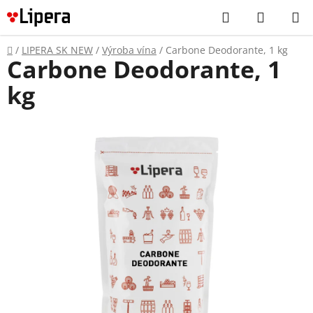
Prejsť
Hľadať
NÁKUP
na
KOŠÍK
obsah
Domov
/
LIPERA SK NEW
/
Výroba vína
/
Carbone Deodorante, 1 kg
Carbone Deodorante, 1
kg