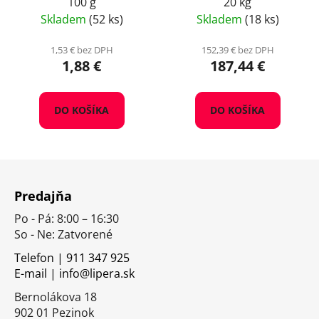
100 g
20 kg
Skladem
(52 ks)
Skladem
(18 ks)
1,53 € bez DPH
152,39 € bez DPH
1,88 €
187,44 €
DO KOŠÍKA
DO KOŠÍKA
Z
á
Predajňa
p
Po - Pá: 8:00 – 16:30
ä
So - Ne: Zatvorené
t
i
Telefon | 911 347 925
E-mail | info@lipera.sk
e
Bernolákova 18
902 01 Pezinok