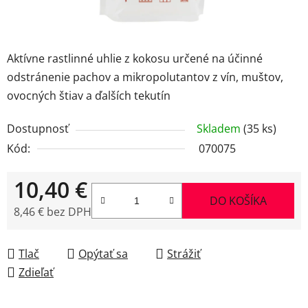
Aktívne rastlinné uhlie z kokosu určené na účinné
odstránenie pachov a mikropolutantov z vín, muštov,
ovocných štiav a ďalších tekutín
Dostupnosť
Skladem
(35 ks)
Kód:
070075
10,40 €
DO KOŠÍKA
8,46 € bez DPH
Jednotková cena:
Tlač
Opýtať sa
Strážiť
Zdieľať