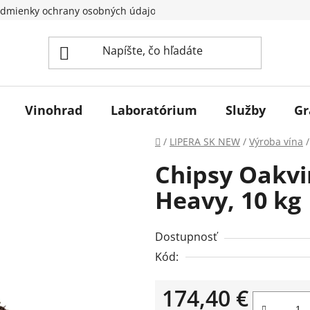
dmienky ochrany osobných údajov
Vinohrad
Laboratórium
Služby
Gr
Domov
/
LIPERA SK NEW
/
Výroba vína
/
Chipsy Oakvi
Heavy, 10 kg
Dostupnosť
Kód:
174,40 €