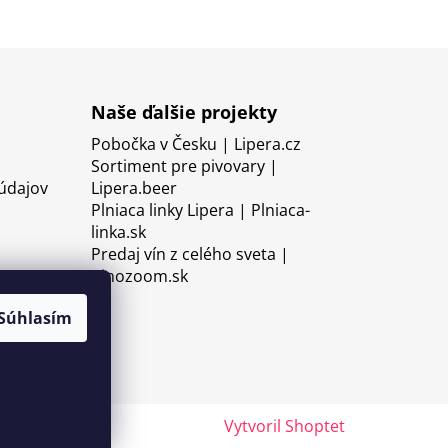
Naše ďalšie projekty
Pobočka v Česku | Lipera.cz
Sortiment pre pivovary |
údajov
Lipera.beer
Plniaca linky Lipera | Plniaca-
linka.sk
Predaj vín z celého sveta |
Vinozoom.sk
Súhlasím
Vytvoril Shoptet