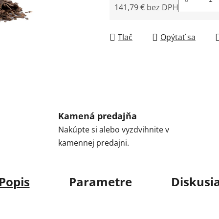
141,79 € bez DPH
Jednotková cena:
Tlač
Opýtať sa
Kamená predajňa
Nakúpte si alebo vyzdvihnite v
kamennej predajni.
Popis
Parametre
Diskusi