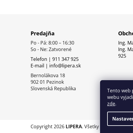
Z
á
Predajňa
Obcho
p
Po - Pá: 8:00 – 16:30
Ing. M
ä
So - Ne: Zatvorené
Ing. M
t
925
Telefon | 911 347 925
i
E-mail | info@lipera.sk
e
Bernolákova 18
902 01 Pezinok
Slovenská Republika
Tento web 
webu vyjadř
zde
.
Nastave
Copyright 2026
LIPERA
. Všetky práva vyhrade