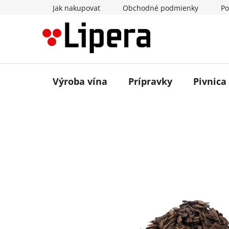
Prejsť
Jak nakupovat
Obchodné podmienky
Po
na
obsah
Výroba vína
Prípravky
Pivnica