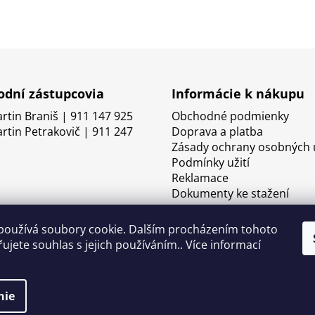
dní zástupcovia
Informácie k nákupu
artin Braniš | 911 147 925
Obchodné podmienky
artin Petrakovič | 911 247
Doprava a platba
Zásady ochrany osobných 
Podmínky užití
Reklamace
Dokumenty ke stažení
používá soubory cookie. Dalším procházením tohoto
ujete souhlas s jejich používáním.. Více informací
nie
né.