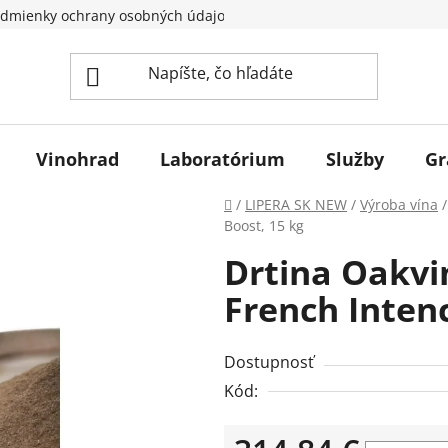
dmienky ochrany osobných údajov
Vinohrad
Laboratórium
Služby
Gr
Domov
/
LIPERA SK NEW
/
Výroba vína
/
Boost, 15 kg
Drtina Oakv
French Intenc
Dostupnosť
Kód: