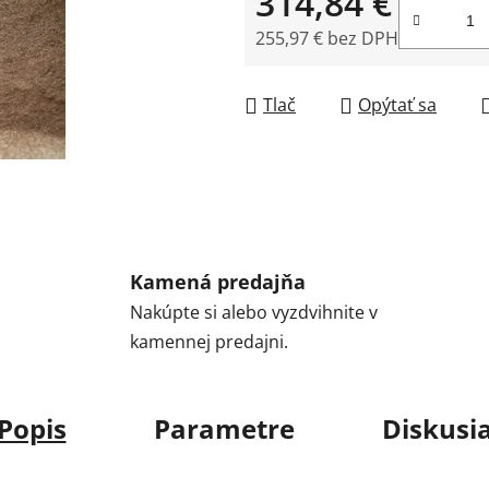
314,84 €
255,97 € bez DPH
Jednotková cena:
Tlač
Opýtať sa
Kamená predajňa
Nakúpte si alebo vyzdvihnite v
kamennej predajni.
Popis
Parametre
Diskusi