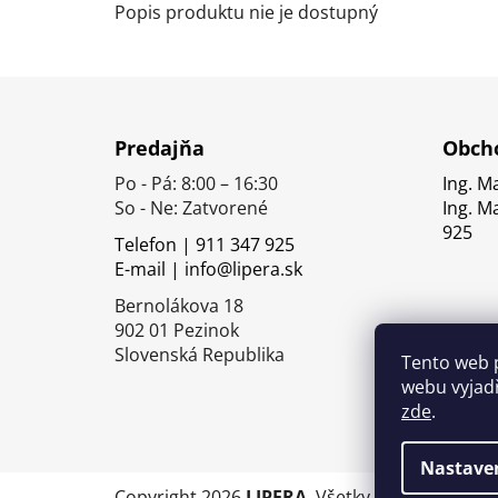
Popis produktu nie je dostupný
Z
á
Predajňa
Obcho
p
Po - Pá: 8:00 – 16:30
Ing. M
ä
So - Ne: Zatvorené
Ing. M
t
925
Telefon | 911 347 925
i
E-mail | info@lipera.sk
e
Bernolákova 18
902 01 Pezinok
Slovenská Republika
Tento web 
webu vyjadř
zde
.
Nastave
Copyright 2026
LIPERA
. Všetky práva vyhrade