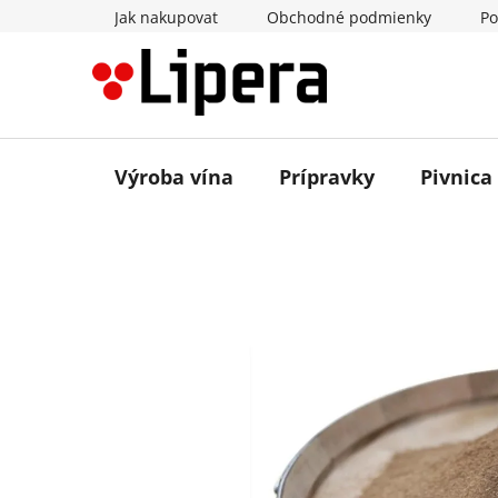
Prejsť
Jak nakupovat
Obchodné podmienky
Po
na
obsah
Výroba vína
Prípravky
Pivnica