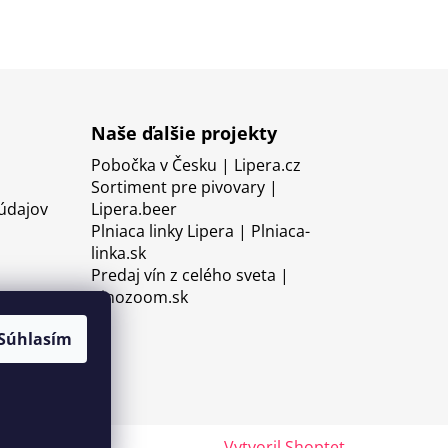
Naše ďalšie projekty
Pobočka v Česku | Lipera.cz
Sortiment pre pivovary |
údajov
Lipera.beer
Plniaca linky Lipera | Plniaca-
linka.sk
Predaj vín z celého sveta |
Vinozoom.sk
Súhlasím
Vytvoril Shoptet