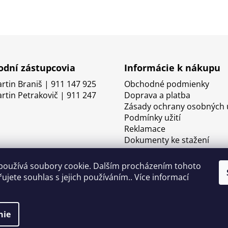
dní zástupcovia
Informácie k nákupu
artin Braniš | 911 147 925
Obchodné podmienky
artin Petrakovič | 911 247
Doprava a platba
Zásady ochrany osobných 
Podmínky užití
Reklamace
Dokumenty ke stažení
používá soubory cookie. Dalším procházením tohoto
ujete souhlas s jejich používáním.. Více informací
nie
né.