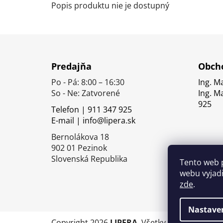
Popis produktu nie je dostupný
Z
á
Predajňa
Obcho
p
Po - Pá: 8:00 – 16:30
Ing. M
ä
So - Ne: Zatvorené
Ing. M
t
925
Telefon | 911 347 925
i
E-mail | info@lipera.sk
e
Bernolákova 18
902 01 Pezinok
Slovenská Republika
Tento web 
webu vyjadř
zde
.
Nastave
Copyright 2026
LIPERA
. Všetky práva vyhrade