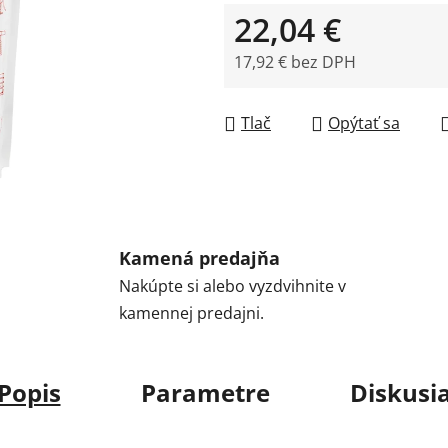
22,04 €
17,92 € bez DPH
Jednotková cena:
Tlač
Opýtať sa
Kamená predajňa
Nakúpte si alebo vyzdvihnite v
kamennej predajni.
Popis
Parametre
Diskusi