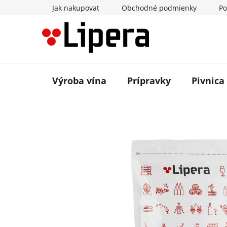
Prejsť
Jak nakupovat
Obchodné podmienky
Po
na
obsah
Výroba vína
Prípravky
Pivnica