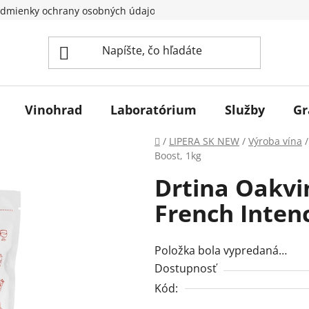
dmienky ochrany osobných údajov
Vinohrad
Laboratórium
Služby
Gr
Domov
/
LIPERA SK NEW
/
Výroba vína
/
Boost, 1kg
Drtina Oakv
French Inten
Položka bola vypredaná…
Dostupnosť
Kód: