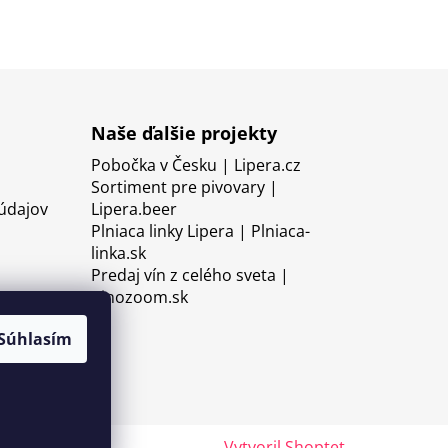
Naše ďalšie projekty
Pobočka v Česku | Lipera.cz
Sortiment pre pivovary |
údajov
Lipera.beer
Plniaca linky Lipera | Plniaca-
linka.sk
Predaj vín z celého sveta |
Vinozoom.sk
Súhlasím
Vytvoril Shoptet