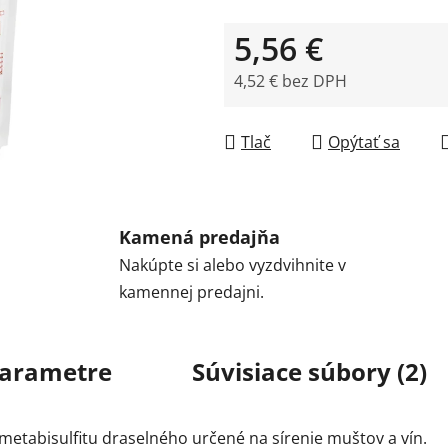
5,56 €
4,52 € bez DPH
Jednotková cena:
Tlač
Opýtať sa
Kamená predajňa
Nakúpte si alebo vyzdvihnite v
kamennej predajni.
arametre
Súvisiace súbory (2)
etabisulfitu draselného určené na sírenie muštov a vín.