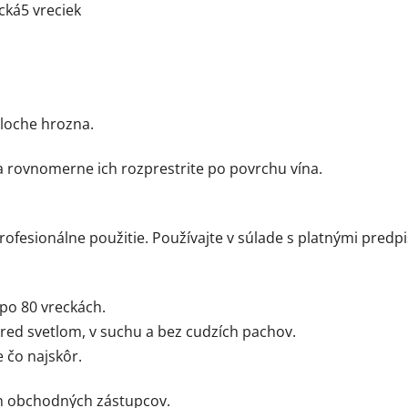
cká
5 vreciek
ploche hrozna.
 a rovnomerne ich rozprestrite po povrchu vína.
ofesionálne použitie. Používajte v súlade s platnými predpi
 po 80 vreckách.
ed svetlom, v suchu a bez cudzích pachov.
 čo najskôr.
ch obchodných zástupcov.