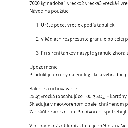
7000 kg nádoba
1 vrecko
2 vrecká
3 vrecká
4 vre
Návod na použitie
Určte počet vreciek podľa tabuliek.
V kádiach rozprestrite granule po celej 
Pri sírení tankov nasypte granule zhora
Upozornenie
Produkt je určený na enologické a výhradne pr
Balenie a uchovávanie
250g vrecká (obsahujúce 100 g SO₂) – kartóny
Skladujte v neotvorenom obale, chránenom pr
Zabráňte zamrznutiu. Po otvorení spotrebujte
V prípade otázok kontaktujte jedného z naši