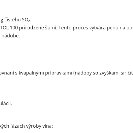
g čistého SO₂.
OL 100 prirodzene šumí. Tento proces vytvára penu na pov
v nádobe.
vnaní s kvapalnými prípravkami (nádoby so zvyškami sirič
lácii.
kých fázach výroby vína: