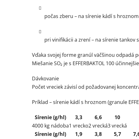
počas zberu – na sírenie kádí s hrozno
pri vinifikácii a zrení – na sírenie tankov 
Vďaka svojej forme granúl väčšinou odpadá po
Miešanie SO₂ je s EFFERBAKTOL 100 účinnejšie 
Dávkovanie
Počet vreciek závisí od požadovanej koncent
Príklad – sírenie kádí s hroznom (granule EF
Sírenie (g/hl)
3,3
6,6
10
4000 kg nádoba
1 vrecko
2 vrecká
3 vrecká
Sírenie (g/hl)
1,9
3,8
5,7
7,