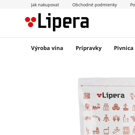
Prejsť
Jak nakupovat
Obchodné podmienky
Po
na
obsah
Výroba vína
Prípravky
Pivnica