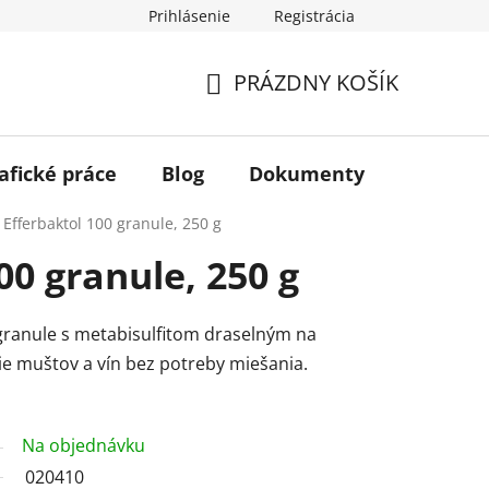
Prihlásenie
Registrácia
PRÁZDNY KOŠÍK
NÁKUPNÝ
KOŠÍK
afické práce
Blog
Dokumenty
Kontakt
Efferbaktol 100 granule, 250 g
00 granule, 250 g
ranule s metabisulfitom draselným na
ie muštov a vín bez potreby miešania.
Na objednávku
020410