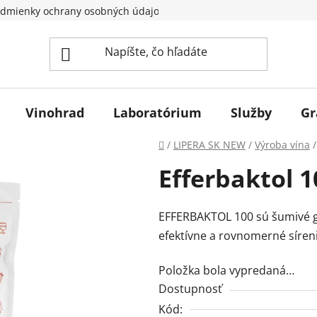
dmienky ochrany osobných údajov
Vinohrad
Laboratórium
Služby
Gr
Domov
/
LIPERA SK NEW
/
Výroba vína
/
Efferbaktol 1
EFFERBAKTOL 100 sú šumivé g
efektívne a rovnomerné síren
Položka bola vypredaná…
Dostupnosť
Kód: