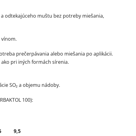
m a odtekajúceho muštu bez potreby miešania,
s vínom.
treba prečerpávania alebo miešania po aplikácii.
ako pri iných formách sírenia.
rácie SO₂ a objemu nádoby.
FERBAKTOL 100):
6
9,5