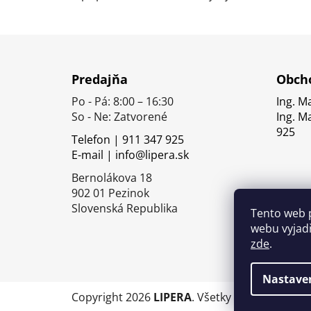
Z
á
Predajňa
Obcho
p
Po - Pá: 8:00 – 16:30
Ing. M
ä
So - Ne: Zatvorené
Ing. M
t
925
Telefon | 911 347 925
i
E-mail | info@lipera.sk
e
Bernolákova 18
902 01 Pezinok
Slovenská Republika
Tento web 
webu vyjadř
zde
.
Nastave
Copyright 2026
LIPERA
. Všetky práva vyhrade