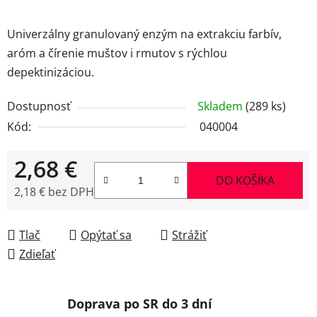
Univerzálny granulovaný enzým na extrakciu farbív,
aróm a čírenie muštov i rmutov s rýchlou
depektinizáciou.
Dostupnosť
Skladem
(289 ks)
Kód:
040004
2,68 €
DO KOŠÍKA
2,18 € bez DPH
Jednotková cena:
Tlač
Opýtať sa
Strážiť
Zdieľať
Doprava po SR do 3 dní