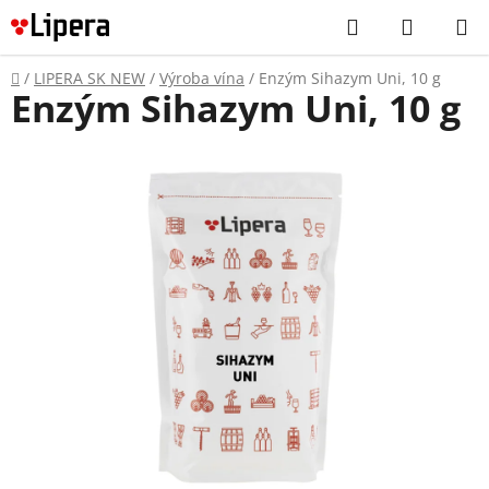
Prejsť
Hľadať
NÁKUP
na
KOŠÍK
obsah
Domov
/
LIPERA SK NEW
/
Výroba vína
/
Enzým Sihazym Uni, 10 g
Enzým Sihazym Uni, 10 g