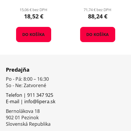
15,06 € bez DPH
71,74 € bez DPH
18,52 €
88,24 €
DO KOŠÍKA
DO KOŠÍKA
Z
á
Predajňa
p
Po - Pá: 8:00 – 16:30
ä
So - Ne: Zatvorené
t
i
Telefon | 911 347 925
E-mail | info@lipera.sk
e
Bernolákova 18
902 01 Pezinok
Slovenská Republika