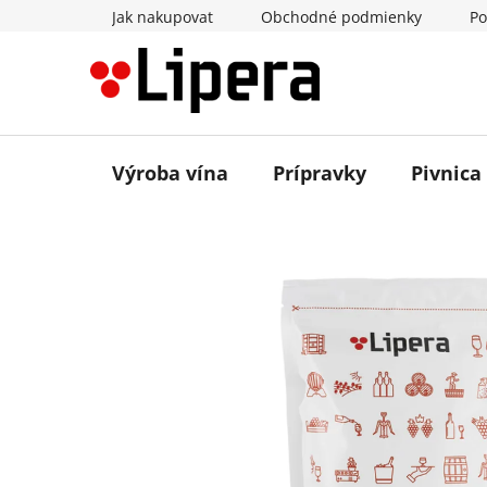
Prejsť
Jak nakupovat
Obchodné podmienky
Po
na
obsah
Výroba vína
Prípravky
Pivnica