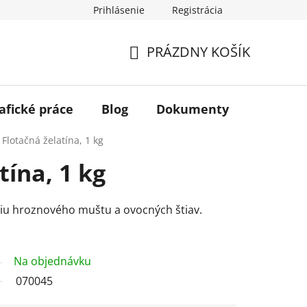
Prihlásenie
Registrácia
PRÁZDNY KOŠÍK
NÁKUPNÝ
KOŠÍK
afické práce
Blog
Dokumenty
Kontakt
Flotačná želatína, 1 kg
tína, 1 kg
áciu hroznového muštu a ovocných štiav.
Na objednávku
070045