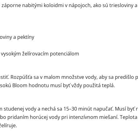
o záporne nabitými koloidmi v nápojoch, ako sú triesloviny a
oviny a pektíny
 s vysokým želírovacím potenciálom
ustiť. Rozpúšťa sa v malom množstve vody, aby sa predišlo 
ysokú Bloom hodnotu musí byť vždy použitá teplá.
studenej vody a nechá sa 15–30 minút napučať. Musí byť 
ebo pridaním horúcej vody pri intenzívnom miešaní. Teplota
elíruje.