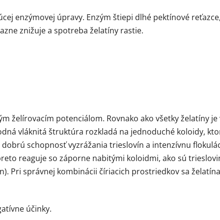
cej enzýmovej úpravy. Enzým štiepi dlhé pektínové reťazce,
zne znižuje a spotreba želatíny rastie.
ysokým želírovacím potenciálom. Rovnako ako všetky želatíny 
ná vláknitá štruktúra rozkladá na jednoduché koloidy, kto
brú schopnosť vyzrážania trieslovín a intenzívnu flokulác
reto reaguje so záporne nabitými koloidmi, ako sú trieslovi
nín). Pri správnej kombinácii číriacich prostriedkov sa želatín
atívne účinky.