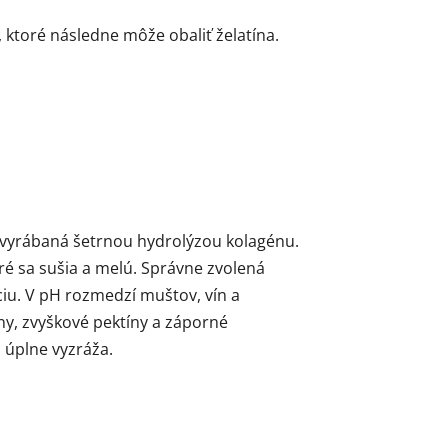
 ktoré následne môže obaliť želatína.
je vyrábaná šetrnou hydrolýzou kolagénu.
ré sa sušia a melú. Správne zvolená
iu. V pH rozmedzí muštov, vín a
ny, zvyškové pektíny a záporné
a úplne vyzráža.