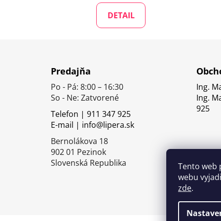
DETAIL
Z
á
Predajňa
Obcho
p
Po - Pá: 8:00 – 16:30
Ing. M
ä
So - Ne: Zatvorené
Ing. M
t
925
Telefon | 911 347 925
i
E-mail | info@lipera.sk
e
Bernolákova 18
902 01 Pezinok
Slovenská Republika
Tento web 
webu vyjadř
zde
.
Nastave