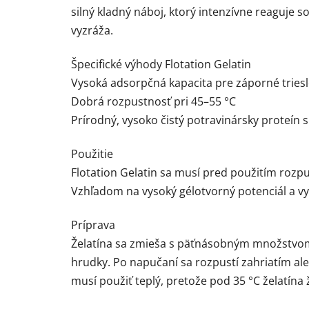
silný kladný náboj, ktorý intenzívne reaguje s
vyzráža.
Špecifické výhody Flotation Gelatin
Vysoká adsorpčná kapacita pre záporné triesl
Dobrá rozpustnosť pri 45–55 °C
Prírodný, vysoko čistý potravinársky proteín
Použitie
Flotation Gelatin sa musí pred použitím rozp
Vzhľadom na vysoký gélotvorný potenciál a v
Príprava
Želatína sa zmieša s päťnásobným množstvom 
hrudky. Po napučaní sa rozpustí zahriatím al
musí použiť teplý, pretože pod 35 °C želatína ž