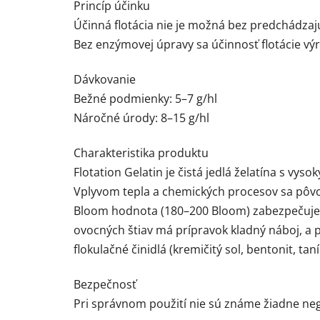
Princíp účinku
Účinná flotácia nie je možná bez predchádzajú
Bez enzýmovej úpravy sa účinnosť flotácie výra
Dávkovanie
Bežné podmienky: 5–7 g/hl
Náročné úrody: 8–15 g/hl
Charakteristika produktu
Flotation Gelatin je čistá jedlá želatína s v
Vplyvom tepla a chemických procesov sa pôvod
Bloom hodnota (180–200 Bloom) zabezpečuje do
ovocných štiav má prípravok kladný náboj, a p
flokulačné činidlá (kremičitý sol, bentonit, ta
Bezpečnosť
Pri správnom použití nie sú známe žiadne neg