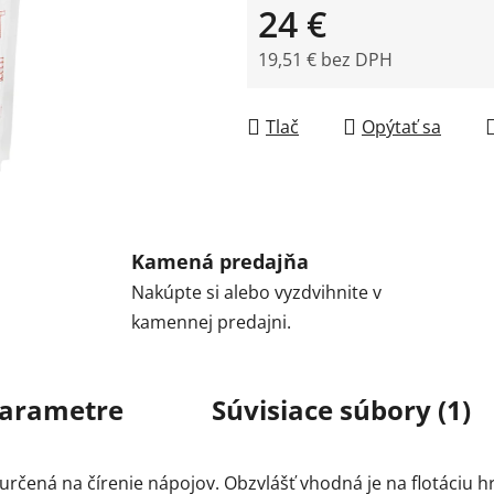
24 €
19,51 € bez DPH
Jednotková cena:
Tlač
Opýtať sa
Kamená predajňa
Nakúpte si alebo vyzdvihnite v
kamennej predajni.
arametre
Súvisiace súbory (1)
ína určená na čírenie nápojov. Obzvlášť vhodná je na flotáci