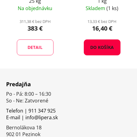
25 kg
1 kg
Na objednávku
Skladem
(1 ks)
311,38 € bez DPH
13,33 € bez DPH
383 €
16,40 €
DETAIL
DO KOŠÍKA
Z
á
Predajňa
p
Po - Pá: 8:00 – 16:30
ä
So - Ne: Zatvorené
t
i
Telefon | 911 347 925
E-mail | info@lipera.sk
e
Bernolákova 18
902 01 Pezinok