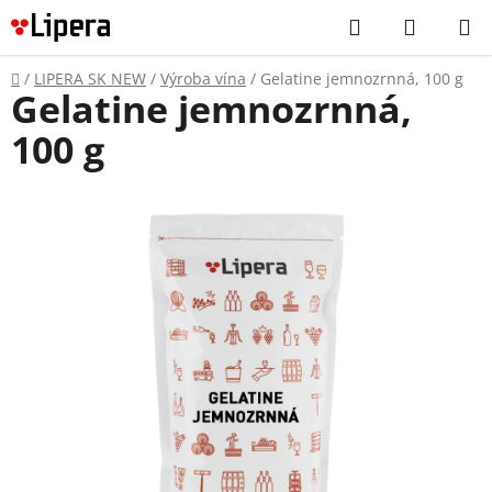
Prejsť
Hľadať
NÁKUP
na
KOŠÍK
obsah
Domov
/
LIPERA SK NEW
/
Výroba vína
/
Gelatine jemnozrnná, 100 g
Gelatine jemnozrnná,
100 g