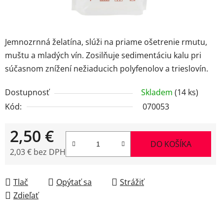
Jemnozrnná želatína, slúži na priame ošetrenie rmutu,
muštu a mladých vín. Zosilňuje sedimentáciu kalu pri
súčasnom znížení nežiaducich polyfenolov a trieslovín.
Dostupnosť
Skladem
(14 ks)
Kód:
070053
2,50 €
DO KOŠÍKA
2,03 € bez DPH
Jednotková cena:
Tlač
Opýtať sa
Strážiť
Zdieľať