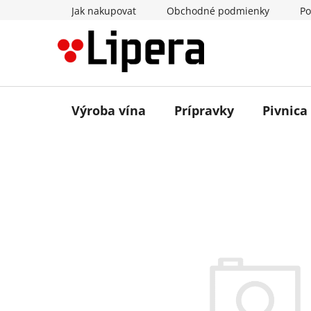
Prejsť
Jak nakupovat
Obchodné podmienky
Po
na
obsah
Výroba vína
Prípravky
Pivnica