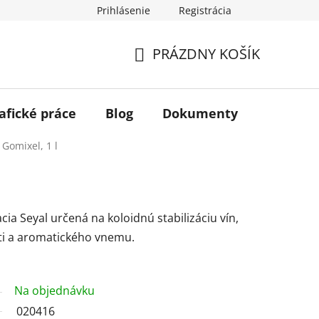
Prihlásenie
Registrácia
PRÁZDNY KOŠÍK
NÁKUPNÝ
KOŠÍK
afické práce
Blog
Dokumenty
Kontakt
Gomixel, 1 l
a Seyal určená na koloidnú stabilizáciu vín,
sti a aromatického vnemu.
Na objednávku
020416