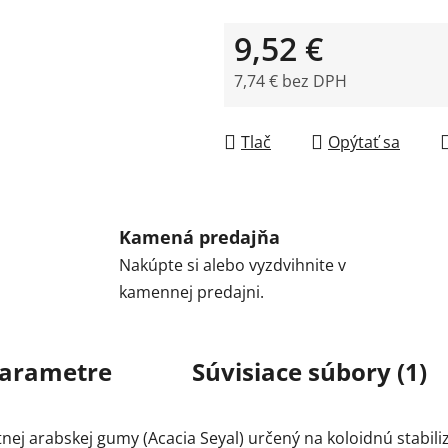
9,52 €
7,74 € bez DPH
Jednotková cena:
Tlač
Opýtať sa
Kamená predajňa
Nakúpte si alebo vyzdvihnite v
kamennej predajni.
arametre
Súvisiace súbory (1)
ej arabskej gumy (Acacia Seyal) určený na koloidnú stabilizá