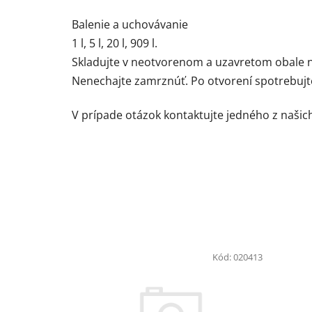
Balenie a uchovávanie
1 l, 5 l, 20 l, 909 l.
Skladujte v neotvorenom a uzavretom obale 
Nenechajte zamrznúť. Po otvorení spotrebujte
V prípade otázok kontaktujte jedného z naši
Kód:
020413