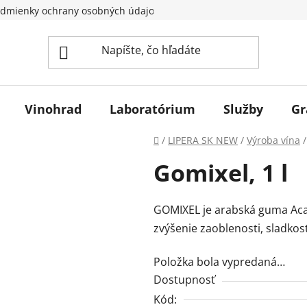
dmienky ochrany osobných údajov
Vinohrad
Laboratórium
Služby
Gr
Domov
/
LIPERA SK NEW
/
Výroba vína
/
Gomixel, 1 l
GOMIXEL je arabská guma Acaci
zvýšenie zaoblenosti, sladko
Položka bola vypredaná…
Dostupnosť
Kód: