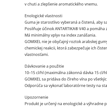
v chuti a zlepšenie aromatického vnemu.
Enologické vlastnosti
Guma je starostlivo vyberaná a čistená, aby sa
Posilňuje účinok ANTARTIKA® V40 a pomáha zn
Má minimálny vplyv na index zanášania.
GOMIXEL nie je obyčajný roztok arabskej gu
chemickej reakcii, ktorá zabezpečuje ich čiste
vlastnosťami.
Dávkovanie a použitie
10–15 cl/hl (maximálna zákonná dávka 15 cl/hl
GOMIXEL sa pridáva do číreho vína po všetkých 
Odporúča sa vykonať laboratórne testy na st
Upozornenie
Produkt je určený na enologické a výhradne pr