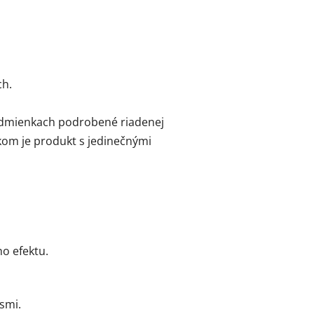
ch.
odmienkach podrobené riadenej
edkom je produkt s jedinečnými
o efektu.
smi.