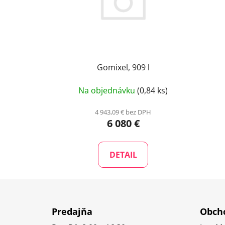
Gomixel, 909 l
Na objednávku
(0,84 ks)
4 943,09 € bez DPH
6 080 €
DETAIL
Z
á
Predajňa
Obcho
p