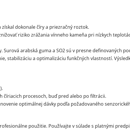
 získal dokonale číry a priezračný roztok.
ižovať riziko zrážania vínneho kameňa pri nízkych teplotá
my. Surová arabská guma a SO2 sú v presne definovaných p
nie, stabilizáciu a optimalizáciu funkčných vlastností. Výsl
).
číriacich procesoch, buď pred alebo po filtrácii.
anovenie optimálnej dávky podľa požadovaného senzorickéh
ofesionálne použitie. Používajte v súlade s platnými predpi