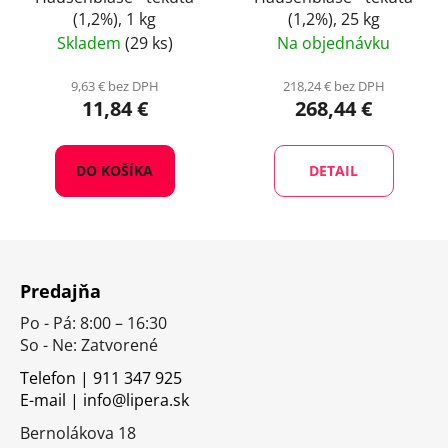
(1,2%), 1 kg
(1,2%), 25 kg
Skladem
(29 ks)
Na objednávku
9,63 € bez DPH
218,24 € bez DPH
11,84 €
268,44 €
DO KOŠÍKA
DETAIL
Z
á
Predajňa
p
Po - Pá: 8:00 – 16:30
ä
So - Ne: Zatvorené
t
i
Telefon | 911 347 925
E-mail | info@lipera.sk
e
Bernolákova 18