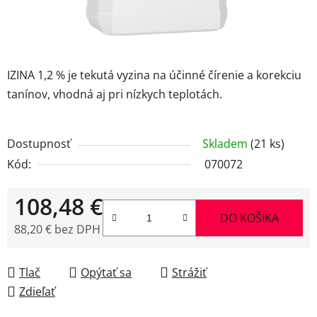
IZINA 1,2 % je tekutá vyzina na účinné čírenie a korekciu
tanínov, vhodná aj pri nízkych teplotách.
Dostupnosť
Skladem
(21 ks)
Kód:
070072
108,48 €
DO KOŠÍKA
88,20 € bez DPH
Jednotková cena:
Tlač
Opýtať sa
Strážiť
Zdieľať