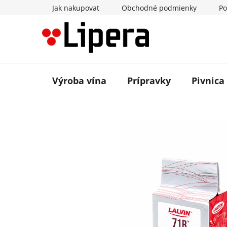
Prejsť
Jak nakupovat
Obchodné podmienky
Po
na
obsah
Výroba vína
Prípravky
Pivnica