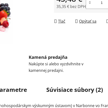
35,35 € bez DPH
Jednotková cena:
Tlač
Opýtať sa
Kamená predajňa
Nakúpte si alebo vyzdvihnite v
kamennej predajni.
arametre
Súvisiace súbory (2)
ľnohospodárskym výskumným ústavom) v Narbonne vo Franc