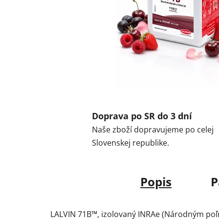
Doprava po SR do 3 dní
Naše zboží dopravujeme po celej
Slovenskej republike.
Popis
P
LALVIN 71B™, izolovaný INRAe (Národným po