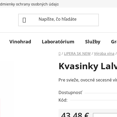
dmienky ochrany osobných údajov
Vinohrad
Laboratórium
Služby
Gr
Domov
/
LIPERA SK NEW
/
Výroba vína
/
Kvasinky Lalv
Pre svieže, ovocné secesné ví
Dostupnosť
Kód:
43,48 €