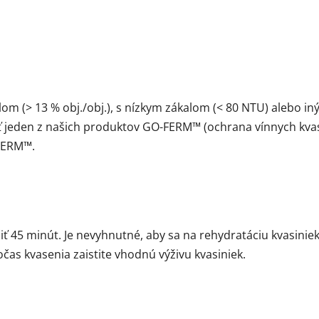
om (> 13 % obj./obj.), s nízkym zákalom (< 80 NTU) alebo 
ť jeden z našich produktov GO-FERM™ (ochrana vínnych kvas
FERM™.
ť 45 minút. Je nevyhnutné, aby sa na rehydratáciu kvasiniek
s kvasenia zaistite vhodnú výživu kvasiniek.