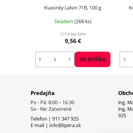
Kvasinky Lalvin 71B, 100 g
K
Skladem
(268 ks)
7,77 € bez DPH
9,56 €
DO KOŠÍKA
Z
á
Predajňa
Obcho
p
Po - Pá: 8:00 – 16:30
Ing. M
ä
So - Ne: Zatvorené
Ing. M
t
925
Telefon | 911 347 925
i
E-mail | info@lipera.sk
e