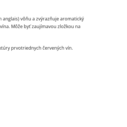
n anglais) vôňu a zvýrazňuje aromatický
ť vína. Môže byť zaujímavou zložkou na
ktúry prvotriednych červených vín.