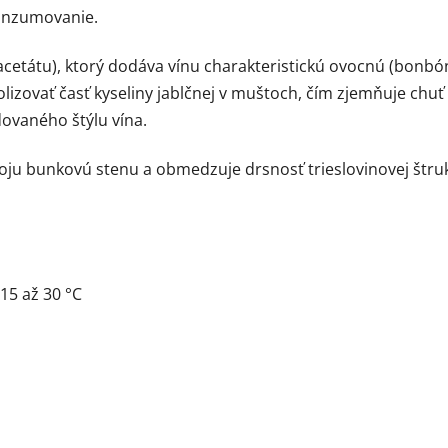
konzumovanie.
cetátu), ktorý dodáva vínu charakteristickú ovocnú (bonbó
lizovať časť kyseliny jablčnej v muštoch, čím zjemňuje chu
ovaného štýlu vína.
voju bunkovú stenu a obmedzuje drsnosť trieslovinovej štru
15 až 30 °C