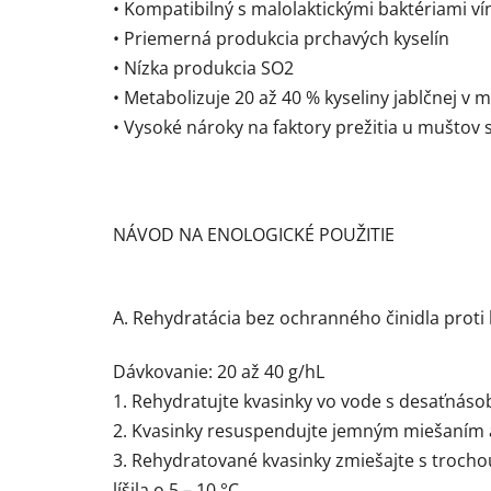
• Kompatibilný s malolaktickými baktériami ví
• Priemerná produkcia prchavých kyselín
• Nízka produkcia SO2
• Metabolizuje 20 až 40 % kyseliny jablčnej v 
• Vysoké nároky na faktory prežitia u muštov 
NÁVOD NA ENOLOGICKÉ POUŽITIE
A. Rehydratácia bez ochranného činidla proti
Dávkovanie: 20 až 40 g/hL
1. Rehydratujte kvasinky vo vode s desaťnáso
2. Kvasinky resuspendujte jemným miešaním a
3. Rehydratované kvasinky zmiešajte s trocho
líšila o 5 – 10 °C.