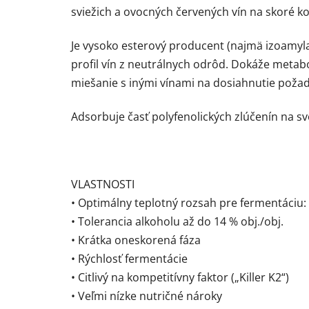
sviežich a ovocných červených vín na skoré 
Je vysoko esterový producent (najmä izoamyla
profil vín z neutrálnych odrôd. Dokáže metabo
miešanie s inými vínami na dosiahnutie požad
Adsorbuje časť polyfenolických zlúčenín na s
VLASTNOSTI
• Optimálny teplotný rozsah pre fermentáciu: 
• Tolerancia alkoholu až do 14 % obj./obj.
• Krátka oneskorená fáza
• Rýchlosť fermentácie
• Citlivý na kompetitívny faktor („Killer K2“)
• Veľmi nízke nutričné ​​nároky