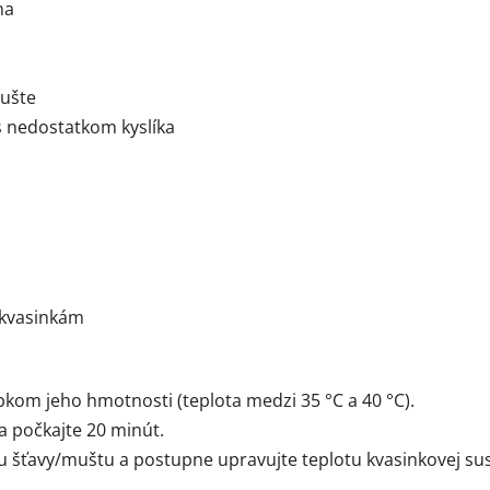
na
mušte
s nedostatkom kyslíka
 kvasinkám
bkom jeho hmotnosti (teplota medzi 35 °C a 40 °C).
 počkajte 20 minút.
u šťavy/muštu a postupne upravujte teplotu kvasinkovej sus