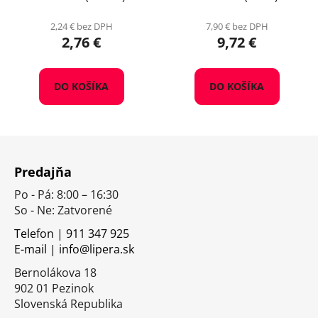
2,24 € bez DPH
7,90 € bez DPH
2,76 €
9,72 €
DO KOŠÍKA
DO KOŠÍKA
Z
á
Predajňa
p
Po - Pá: 8:00 – 16:30
ä
So - Ne: Zatvorené
t
i
Telefon | 911 347 925
E-mail | info@lipera.sk
e
Bernolákova 18
902 01 Pezinok
Slovenská Republika