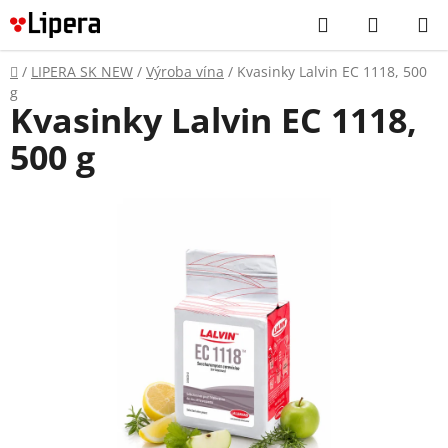
Prejsť
Hľadať
NÁKUP
na
KOŠÍK
obsah
Domov
/
LIPERA SK NEW
/
Výroba vína
/
Kvasinky Lalvin EC 1118, 500
g
Kvasinky Lalvin EC 1118,
500 g