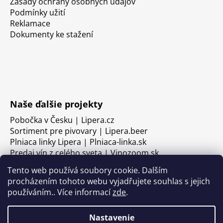
Zásady ochrany osobných údajov
Podmínky užití
Reklamace
Dokumenty ke stažení
Naše ďalšie projekty
Pobočka v Česku | Lipera.cz
Sortiment pre pivovary | Lipera.beer
Plniaca linky Lipera | Plniaca-linka.sk
Predaj vín z celého sveta | Vinozoom.sk
Tento web používá soubory cookie. Dalším
procházením tohoto webu vyjadřujete souhlas s jejich
používáním.. Více informací
zde
.
Nastavenie