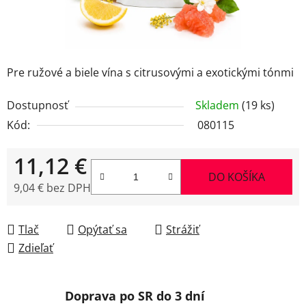
Pre ružové a biele vína s citrusovými a exotickými tónmi
Dostupnosť
Skladem
(19 ks)
Kód:
080115
11,12 €
DO KOŠÍKA
9,04 € bez DPH
Jednotková cena:
Tlač
Opýtať sa
Strážiť
Zdieľať
Doprava po SR do 3 dní