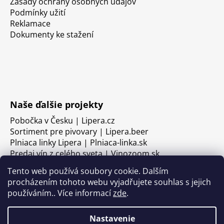
Zásady ochrany osobných údajov
Podmínky užití
Reklamace
Dokumenty ke stažení
Naše ďalšie projekty
Pobočka v Česku | Lipera.cz
Sortiment pre pivovary | Lipera.beer
Plniaca linky Lipera | Plniaca-linka.sk
Predaj vín z celého sveta | Vinozoom.sk
Tento web používá soubory cookie. Dalším
procházením tohoto webu vyjadřujete souhlas s jejich
používáním.. Více informací
zde
.
Nastavenie