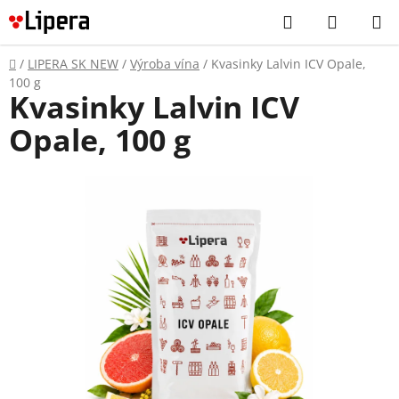
Prejsť
Hľadať
NÁKUP
na
KOŠÍK
obsah
Domov
/
LIPERA SK NEW
/
Výroba vína
/
Kvasinky Lalvin ICV Opale,
100 g
Kvasinky Lalvin ICV
Opale, 100 g