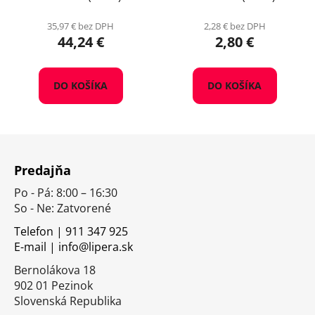
35,97 € bez DPH
2,28 € bez DPH
44,24 €
2,80 €
DO KOŠÍKA
DO KOŠÍKA
Z
á
Predajňa
p
Po - Pá: 8:00 – 16:30
ä
So - Ne: Zatvorené
t
i
Telefon | 911 347 925
E-mail | info@lipera.sk
e
Bernolákova 18
902 01 Pezinok
Slovenská Republika