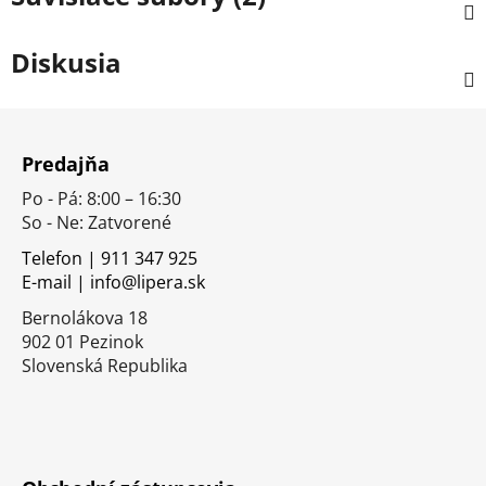
Diskusia
Z
á
Predajňa
p
Po - Pá: 8:00 – 16:30
ä
So - Ne: Zatvorené
t
i
Telefon | 911 347 925
E-mail | info@lipera.sk
e
Bernolákova 18
902 01 Pezinok
Slovenská Republika