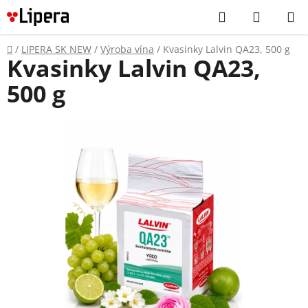
Prejsť
Hľadať
NÁKUP
na
KOŠÍK
obsah
Domov
/
LIPERA SK NEW
/
Výroba vína
/
Kvasinky Lalvin QA23, 500 g
Kvasinky Lalvin QA23,
500 g