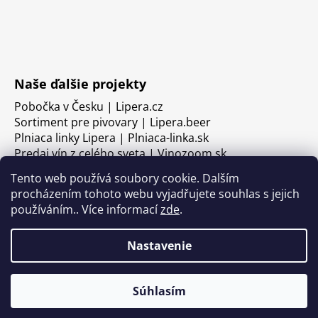
Naše ďalšie projekty
Pobočka v Česku | Lipera.cz
Sortiment pre pivovary | Lipera.beer
Plniaca linky Lipera | Plniaca-linka.sk
Predaj vín z celého sveta | Vinozoom.sk
Tento web používá soubory cookie. Dalším
procházením tohoto webu vyjadřujete souhlas s jejich
používáním.. Více informací
zde
.
Nastavenie
Súhlasím
Vytvoril Shoptet
Copyright 2026
LIPERA
. Všetky práva vyhradené.