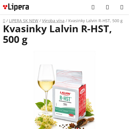
Prejsť
Hľadať
NÁKUP
na
KOŠÍK
obsah
Domov
/
LIPERA SK NEW
/
Výroba vína
/
Kvasinky Lalvin R-HST, 500 g
Kvasinky Lalvin R-HST,
500 g