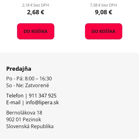
2,18 € bez DPH
7,38 € bez DPH
2,68 €
9,08 €
DO KOŠÍKA
DO KOŠÍKA
Z
á
Predajňa
p
Po - Pá: 8:00 – 16:30
ä
So - Ne: Zatvorené
t
i
Telefon | 911 347 925
E-mail | info@lipera.sk
e
Bernolákova 18
902 01 Pezinok
Slovenská Republika