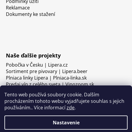
Podmínky užití
Reklamace
Dokumenty ke stažení
Naše ďalšie projekty
Pobočka v Česku | Lipera.cz
Sortiment pre pivovary | Lipera.beer
Plniaca linky Lipera | Plniaca-linka.sk
Predaj vín z celého sveta | Vinozoom.sk
Tento web používá soubory cookie. Dalším
procházením tohoto webu vyjadřujete souhlas s jejich
používáním.. Více informací
zde
.
Nastavenie