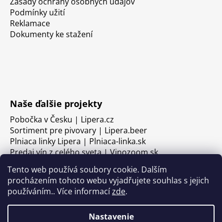
Zásady ochrany osobných údajov
Podmínky užití
Reklamace
Dokumenty ke stažení
Naše ďalšie projekty
Pobočka v Česku | Lipera.cz
Sortiment pre pivovary | Lipera.beer
Plniaca linky Lipera | Plniaca-linka.sk
Predaj vín z celého sveta | Vinozoom.sk
Tento web používá soubory cookie. Dalším
procházením tohoto webu vyjadřujete souhlas s jejich
používáním.. Více informací
zde
.
Nastavenie