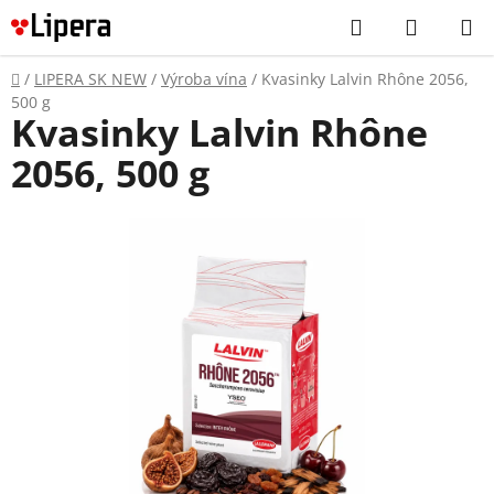
Prejsť
Hľadať
NÁKUP
na
KOŠÍK
obsah
Domov
/
LIPERA SK NEW
/
Výroba vína
/
Kvasinky Lalvin Rhône 2056,
500 g
Kvasinky Lalvin Rhône
2056, 500 g