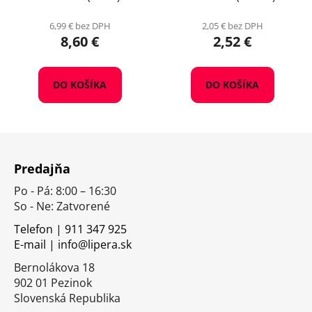
6,99 € bez DPH
2,05 € bez DPH
8,60 €
2,52 €
DO KOŠÍKA
DO KOŠÍKA
Z
á
Predajňa
p
Po - Pá: 8:00 – 16:30
ä
So - Ne: Zatvorené
t
i
Telefon | 911 347 925
E-mail | info@lipera.sk
e
Bernolákova 18
902 01 Pezinok
Slovenská Republika