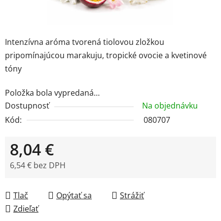
Intenzívna aróma tvorená tiolovou zložkou
pripomínajúcou marakuju, tropické ovocie a kvetinové
tóny
Položka bola vypredaná…
Dostupnosť
Na objednávku
Kód:
080707
8,04 €
6,54 € bez DPH
Jednotková cena:
Tlač
Opýtať sa
Strážiť
Zdieľať