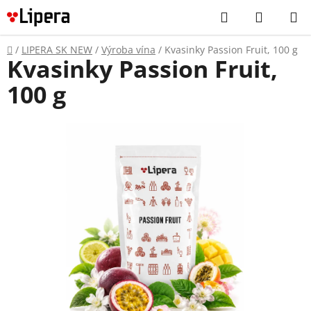
Prejsť
Hľadať
NÁKUP
na
KOŠÍK
obsah
Domov
/
LIPERA SK NEW
/
Výroba vína
/
Kvasinky Passion Fruit, 100 g
Kvasinky Passion Fruit,
100 g