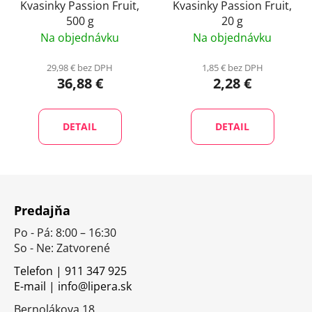
Kvasinky Passion Fruit,
Kvasinky Passion Fruit,
500 g
20 g
Na objednávku
Na objednávku
29,98 € bez DPH
1,85 € bez DPH
36,88 €
2,28 €
DETAIL
DETAIL
Z
á
Predajňa
p
Po - Pá: 8:00 – 16:30
ä
So - Ne: Zatvorené
t
i
Telefon | 911 347 925
E-mail | info@lipera.sk
e
Bernolákova 18