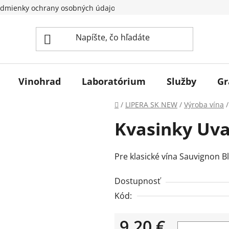
dmienky ochrany osobných údajov
Vinohrad
Laboratórium
Služby
Gr
Domov
/
LIPERA SK NEW
/
Výroba vína
/
Kvasinky Uva
Pre klasické vína Sauvignon B
Dostupnosť
Kód:
9,20 €