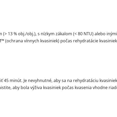
(> 13 % obj./obj.), s nízkym zákalom (< 80 NTU) alebo in
 (ochrana vínnych kvasiniek) počas rehydratácie kvasiniek
ť 45 minút. Je nevyhnutné, aby sa na rehydratáciu kvasiniek
tite, aby bola výživa kvasiniek počas kvasenia vhodne riad