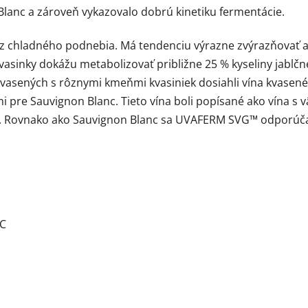
Blanc a zároveň vykazovalo dobrú kinetiku fermentácie.
 chladného podnebia. Má tendenciu výrazne zvýrazňovať ar
vasinky dokážu metabolizovať približne 25 % kyseliny jablčne
 kvasených s rôznymi kmeňmi kvasiniek dosiahli vína kvasen
 pre Sauvignon Blanc. Tieto vína boli popísané ako vína s 
. Rovnako ako Sauvignon Blanc sa UVAFERM SVG™ odporúča a
°C