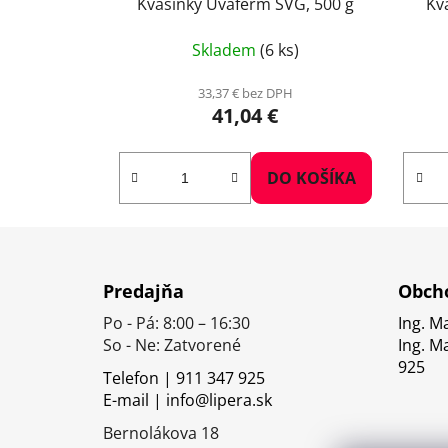
Kvasinky Uvaferm SVG, 500 g
Kv
Skladem
(6 ks)
33,37 € bez DPH
41,04 €
DO KOŠÍKA
Z
á
Predajňa
Obcho
p
Po - Pá: 8:00 – 16:30
Ing. M
ä
So - Ne: Zatvorené
Ing. M
t
925
Telefon | 911 347 925
i
E-mail | info@lipera.sk
e
Bernolákova 18