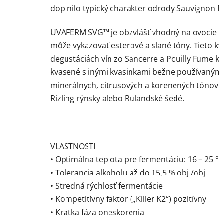
doplnilo typický charakter odrody Sauvignon 
UVAFERM SVG™ je obzvlášť vhodný na ovocie z
môže vykazovať esterové a slané tóny. Tieto k
degustáciách vín zo Sancerre a Pouilly Fume
kvasené s inými kvasinkami bežne používanými
minerálnych, citrusových a korenených tónov
Rizling rýnsky alebo Rulandské šedé.
VLASTNOSTI
• Optimálna teplota pre fermentáciu: 16 – 25 
• Tolerancia alkoholu až do 15,5 % obj./obj.
• Stredná rýchlosť fermentácie
• Kompetitívny faktor („Killer K2“) pozitívny
• Krátka fáza oneskorenia