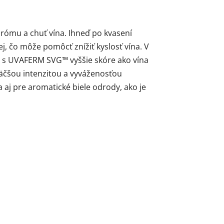
ómu a chuť vína. Ihneď po kvasení
j, čo môže pomôcť znížiť kyslosť vína. V
é s UVAFERM SVG™ vyššie skóre ako vína
väčšou intenzitou a vyváženosťou
j pre aromatické biele odrody, ako je