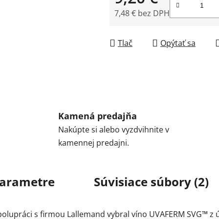
7,48 € bez DPH
Jednotková cena:
Tlač
Opýtať sa
Kamená predajňa
Nakúpte si alebo vyzdvihnite v
kamennej predajni.
arametre
Súvisiace súbory (2)
 spolupráci s firmou Lallemand vybral víno UVAFERM SVG™ z ú