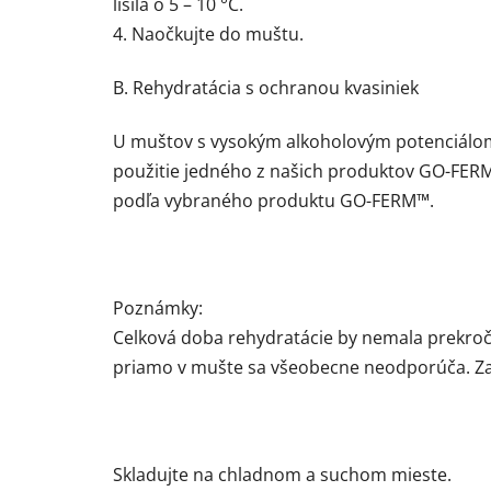
líšila o 5 – 10 °C.
4. Naočkujte do muštu.
B. Rehydratácia s ochranou kvasiniek
U muštov s vysokým alkoholovým potenciálom 
použitie jedného z našich produktov GO-FERM™
podľa vybraného produktu GO-FERM™.
Poznámky:
Celková doba rehydratácie by nemala prekroči
priamo v mušte sa všeobecne neodporúča. Zais
Skladujte na chladnom a suchom mieste.