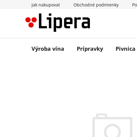
Prejsť
Jak nakupovat
Obchodné podmienky
Po
na
obsah
Výroba vína
Prípravky
Pivnica