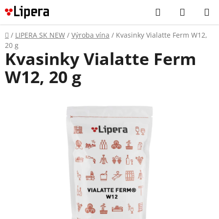
Prejsť
Hľadať
NÁKUP
na
KOŠÍK
obsah
Domov
/
LIPERA SK NEW
/
Výroba vína
/
Kvasinky Vialatte Ferm W12,
20 g
Kvasinky Vialatte Ferm
W12, 20 g