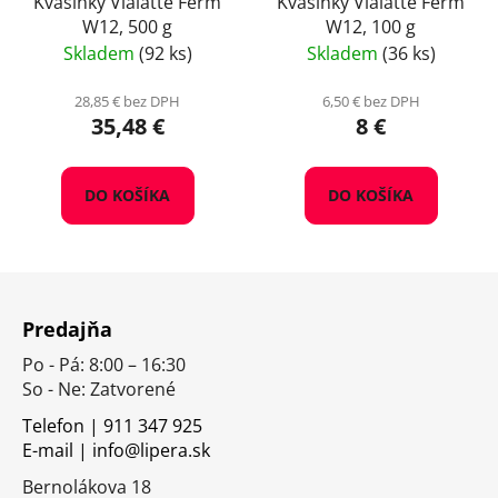
Kvasinky Vialatte Ferm
Kvasinky Vialatte Ferm
W12, 500 g
W12, 100 g
Skladem
(92 ks)
Skladem
(36 ks)
28,85 € bez DPH
6,50 € bez DPH
35,48 €
8 €
DO KOŠÍKA
DO KOŠÍKA
Z
á
Predajňa
p
Po - Pá: 8:00 – 16:30
ä
So - Ne: Zatvorené
t
i
Telefon | 911 347 925
E-mail | info@lipera.sk
e
Bernolákova 18