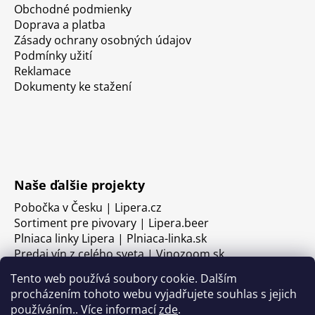
Obchodné podmienky
Doprava a platba
Zásady ochrany osobných údajov
Podmínky užití
Reklamace
Dokumenty ke stažení
Naše ďalšie projekty
Pobočka v Česku | Lipera.cz
Sortiment pre pivovary | Lipera.beer
Plniaca linky Lipera | Plniaca-linka.sk
Predaj vín z celého sveta | Vinozoom.sk
Tento web používá soubory cookie. Dalším
procházením tohoto webu vyjadřujete souhlas s jejich
používáním.. Více informací
zde
.