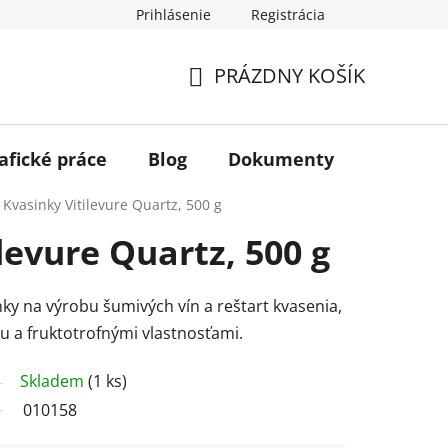
Prihlásenie
Registrácia
PRÁZDNY KOŠÍK
NÁKUPNÝ
KOŠÍK
afické práce
Blog
Dokumenty
Kontakt
Kvasinky Vitilevure Quartz, 500 g
levure Quartz, 500 g
y na výrobu šumivých vín a reštart kvasenia,
u a fruktotrofnými vlastnosťami.
Skladem
(1 ks)
010158