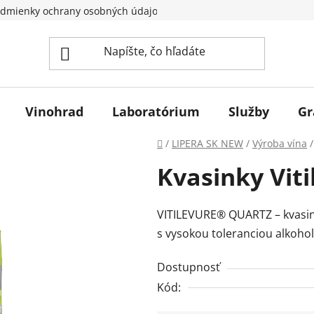
dmienky ochrany osobných údajov
Vinohrad
Laboratórium
Služby
Gr
Domov
/
LIPERA SK NEW
/
Výroba vína
/
Kvasinky Viti
VITILEVURE® QUARTZ – kvasink
s vysokou toleranciou alkohol
Dostupnosť
Kód: