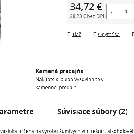
34,72 €
28,23 € bez DPH
Jednotková cena:
Tlač
Opýtať sa
Kamená predajňa
Nakúpte si alebo vyzdvihnite v
kamennej predajni.
arametre
Súvisiace súbory (2)
asinka určená na výrobu šumivých vín, reštart alkoholovéh