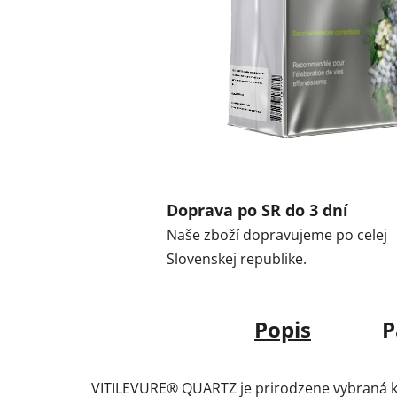
Doprava po SR do 3 dní
Naše zboží dopravujeme po celej
Slovenskej republike.
Popis
P
VITILEVURE® QUARTZ je prirodzene vybraná kv