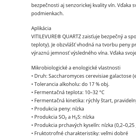
bezpečnosti aj senzorickej kvality vín. Vďaka 
podmienkach.
Aplikácia
VITILEVURE® QUARTZ zaisťuje bezpečný a spoľ
teploty). Je obzvlášť vhodná na tvorbu peny p
výraznú jemnosť výsledného vína. Vďaka svojej 
Mikrobiologické a enologické vlastnosti
• Druh: Saccharomyces cerevisiae galactose (
• Tolerancia alkoholu: do 17 % obj.
• Fermentačná teplota: 10–32 °C
• Fermentačná kinetika: rýchly štart, pravidel
• Produkcia peny: nízka
• Produkcia SO₂ a H₂S: nízka
• Produkcia prchavých kyselín: nízka (0,2–0,25 
• Fruktotrofné charakteristiky: veľmi dobré