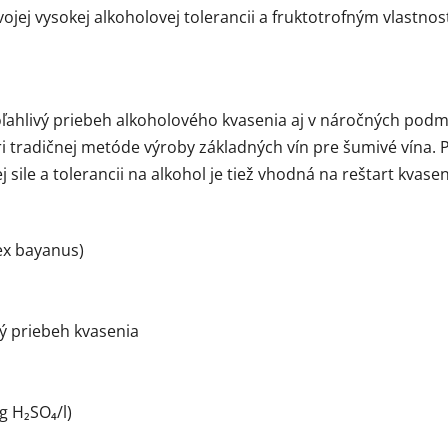
svojej vysokej alkoholovej tolerancii a fruktotrofným vlastno
ahlivý priebeh alkoholového kvasenia aj v náročných podmie
ri tradičnej metóde výroby základných vín pre šumivé vína. 
sile a tolerancii na alkohol je tiež vhodná na reštart kvasen
ex bayanus)
ný priebeh kvasenia
g H₂SO₄/l)