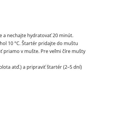
 a nechajte hydratovať 20 minút.
ol 10 °C. Štartér pridajte do muštu
 priamo v mušte. Pre veľmi číre mušty
ta atď.) a pripraviť štartér (2–5 dní)