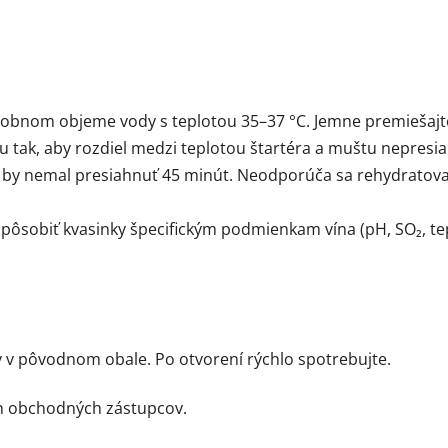
sobnom objeme vody s teplotou 35–37 °C. Jemne premiešajte
tak, aby rozdiel medzi teplotou štartéra a muštu nepresiah
by nemal presiahnuť 45 minút. Neodporúča sa rehydratovať
pôsobiť kvasinky špecifickým podmienkam vína (pH, SO₂, teplo
v v pôvodnom obale. Po otvorení rýchlo spotrebujte.
ch obchodných zástupcov.