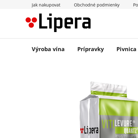
Prejsť
Jak nakupovat
Obchodné podmienky
Po
na
obsah
Výroba vína
Prípravky
Pivnica