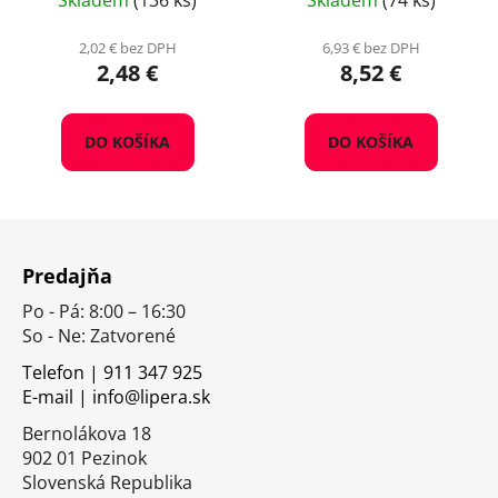
Skladem
(136 ks)
Skladem
(74 ks)
2,02 € bez DPH
6,93 € bez DPH
2,48 €
8,52 €
DO KOŠÍKA
DO KOŠÍKA
Z
á
Predajňa
p
Po - Pá: 8:00 – 16:30
ä
So - Ne: Zatvorené
t
i
Telefon | 911 347 925
E-mail | info@lipera.sk
e
Bernolákova 18
902 01 Pezinok
Slovenská Republika