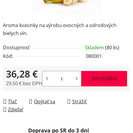
Aroma kvasinky na výrobu ovocných a odrodových
bielych vín.
Dostupnosť
Skladem
(80 ks)
Kód:
080001
36,28 €
DO KOŠÍKA
29,50 € bez DPH
Jednotková cena:
Tlač
Opýtať sa
Strážiť
Zdieľať
Doprava po SR do 3 dní