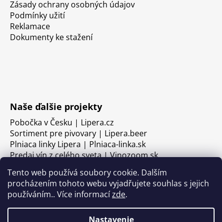
Zásady ochrany osobných údajov
Podmínky užití
Reklamace
Dokumenty ke stažení
Naše ďalšie projekty
Pobočka v Česku | Lipera.cz
Sortiment pre pivovary | Lipera.beer
Plniaca linky Lipera | Plniaca-linka.sk
Predaj vín z celého sveta | Vinozoom.sk
Tento web používá soubory cookie. Dalším
procházením tohoto webu vyjadřujete souhlas s jejich
používáním.. Více informací
zde
.
Nastavenie