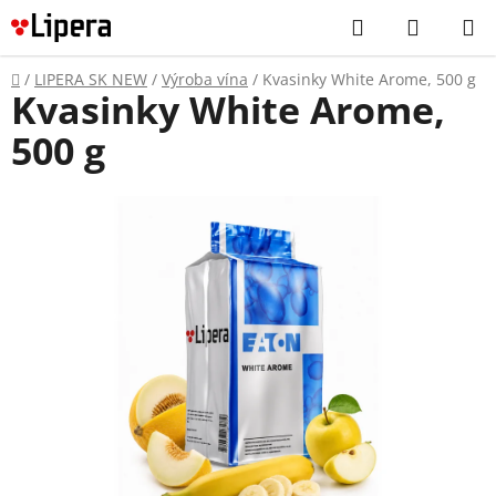
Prejsť
Hľadať
NÁKUP
na
KOŠÍK
obsah
Domov
/
LIPERA SK NEW
/
Výroba vína
/
Kvasinky White Arome, 500 g
Kvasinky White Arome,
500 g