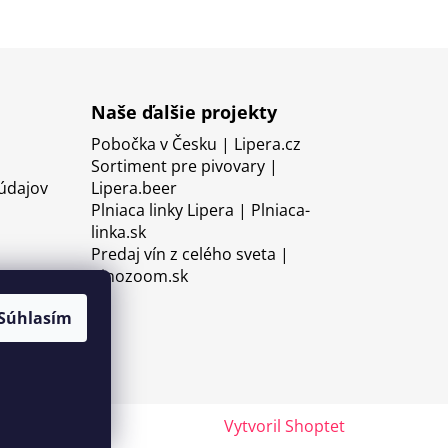
Naše ďalšie projekty
Pobočka v Česku | Lipera.cz
Sortiment pre pivovary |
údajov
Lipera.beer
Plniaca linky Lipera | Plniaca-
linka.sk
Predaj vín z celého sveta |
Vinozoom.sk
Súhlasím
Vytvoril Shoptet