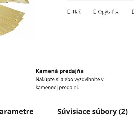
Jednotková cena:
Tlač
Opýtať sa
Kamená predajňa
Nakúpte si alebo vyzdvihnite v
kamennej predajni.
arametre
Súvisiace súbory (2)