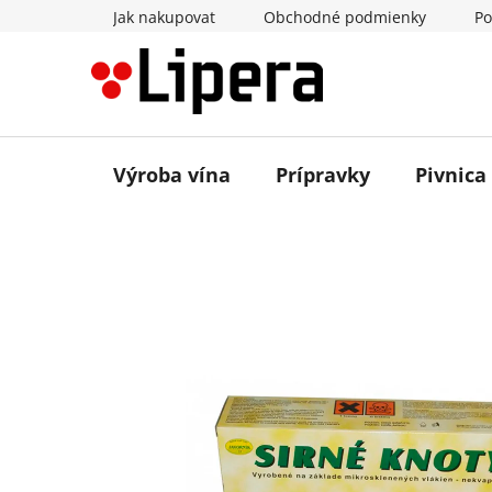
Prejsť
Jak nakupovat
Obchodné podmienky
Po
na
obsah
Výroba vína
Prípravky
Pivnica