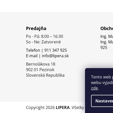
Z
á
Predajňa
Obcho
p
Po - Pá: 8:00 – 16:30
Ing. M
ä
So - Ne: Zatvorené
Ing. M
t
925
Telefon | 911 347 925
i
E-mail | info@lipera.sk
e
Bernolákova 18
902 01 Pezinok
Slovenská Republika
Tento web 
webu vyjadř
zde
.
Nastave
Copyright 2026
LIPERA
. Všetky práva vyhrade