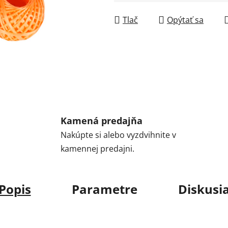
Jednotková cena:
Tlač
Opýtať sa
Kamená predajňa
Nakúpte si alebo vyzdvihnite v
kamennej predajni.
Popis
Parametre
Diskusi