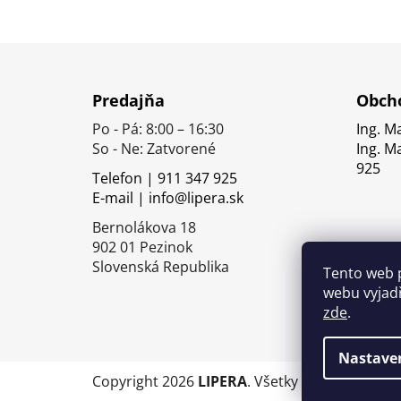
Z
á
Predajňa
Obcho
p
Po - Pá: 8:00 – 16:30
Ing. M
ä
So - Ne: Zatvorené
Ing. M
t
925
Telefon | 911 347 925
i
E-mail | info@lipera.sk
e
Bernolákova 18
902 01 Pezinok
Slovenská Republika
Tento web 
webu vyjadř
zde
.
Nastave
Copyright 2026
LIPERA
. Všetky práva vyhrade