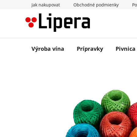
Prejsť
Jak nakupovat
Obchodné podmienky
Po
na
obsah
Výroba vína
Prípravky
Pivnica