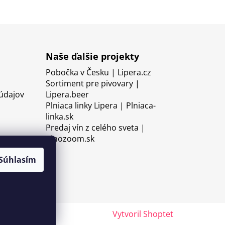
Naše ďalšie projekty
Pobočka v Česku | Lipera.cz
Sortiment pre pivovary |
údajov
Lipera.beer
Plniaca linky Lipera | Plniaca-
linka.sk
Predaj vín z celého sveta |
Vinozoom.sk
Súhlasím
Vytvoril Shoptet