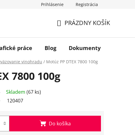
Prihlásenie
Registrácia
PRÁZDNY KOŠÍK
NÁKUPNÝ
KOŠÍK
afické práce
Blog
Dokumenty
Kontakt
yväzovanie vinohradu
/
Motúz PP DTEX 7800 100g
X 7800 100g
Skladem
(67 ks)
120407
Do košíka