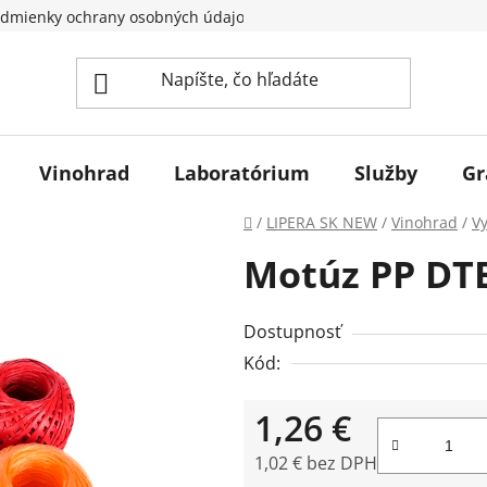
dmienky ochrany osobných údajov
Vinohrad
Laboratórium
Služby
Gr
Domov
/
LIPERA SK NEW
/
Vinohrad
/
V
Motúz PP DTE
Dostupnosť
Kód:
1,26 €
1,02 € bez DPH