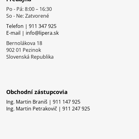
p
Po - Pá: 8:00 – 16:30
ä
So - Ne: Zatvorené
t
i
Telefon | 911 347 925
E-mail | info@lipera.sk
e
Bernolákova 18
902 01 Pezinok
Slovenská Republika
Obchodní zástupcovia
Ing. Martin Braniš | 911 147 925
Ing. Martin Petrakovič | 911 247 925