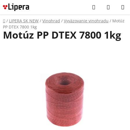
Prejsť
Hľadať
NÁKUP
na
KOŠÍK
obsah
Domov
/
LIPERA SK NEW
/
Vinohrad
/
Vyväzovanie vinohradu
/
Motúz
PP DTEX 7800 1kg
Motúz PP DTEX 7800 1kg