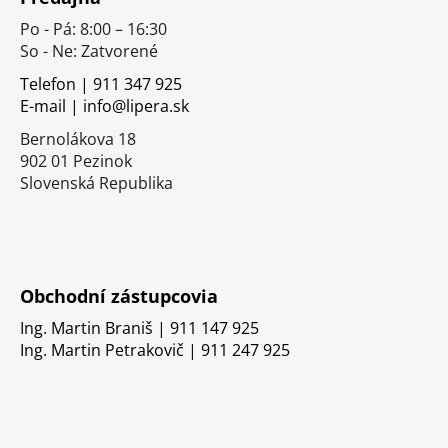
p
Po - Pá: 8:00 – 16:30
ä
So - Ne: Zatvorené
t
i
Telefon | 911 347 925
E-mail | info@lipera.sk
e
Bernolákova 18
902 01 Pezinok
Slovenská Republika
Obchodní zástupcovia
Ing. Martin Braniš | 911 147 925
Ing. Martin Petrakovič | 911 247 925