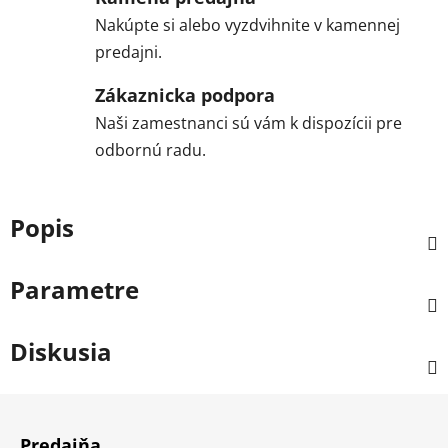
Nakúpte si alebo vyzdvihnite v kamennej
predajni.
Zákaznicka podpora
Naši zamestnanci sú vám k dispozícii pre
odbornú radu.
Popis
Parametre
Diskusia
Z
á
Predajňa