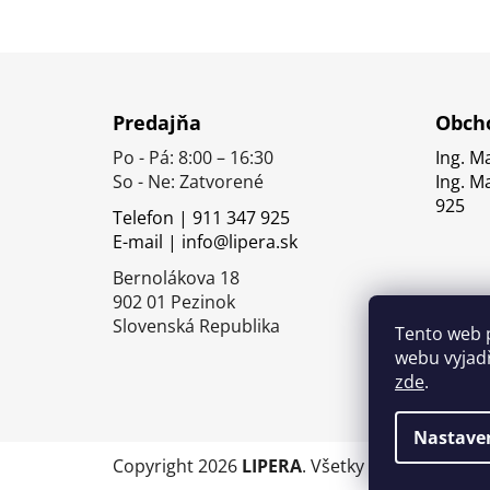
Z
á
Predajňa
Obcho
p
Po - Pá: 8:00 – 16:30
Ing. M
ä
So - Ne: Zatvorené
Ing. M
t
925
Telefon | 911 347 925
i
E-mail | info@lipera.sk
e
Bernolákova 18
902 01 Pezinok
Slovenská Republika
Tento web 
webu vyjadř
zde
.
Nastave
Copyright 2026
LIPERA
. Všetky práva vyhrade