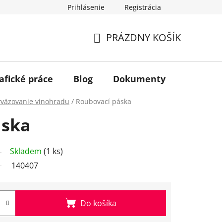
Prihlásenie
Registrácia
PRÁZDNY KOŠÍK
NÁKUPNÝ
KOŠÍK
afické práce
Blog
Dokumenty
Kontakt
yväzovanie vinohradu
/
Roubovací páska
áska
Skladem
(1 ks)
140407
Do košíka