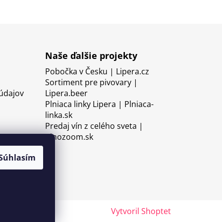
Naše ďalšie projekty
Pobočka v Česku | Lipera.cz
Sortiment pre pivovary |
údajov
Lipera.beer
Plniaca linky Lipera | Plniaca-
linka.sk
Predaj vín z celého sveta |
Vinozoom.sk
Súhlasím
Vytvoril Shoptet