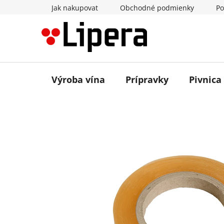
Prejsť
Jak nakupovat
Obchodné podmienky
Po
na
obsah
Výroba vína
Prípravky
Pivnica