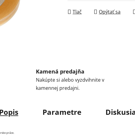
Jednotková cena:
Tlač
Opýtať sa
Kamená predajňa
Nakúpte si alebo vyzdvihnite v
kamennej predajni.
Popis
Parametre
Diskusi
rske práce.