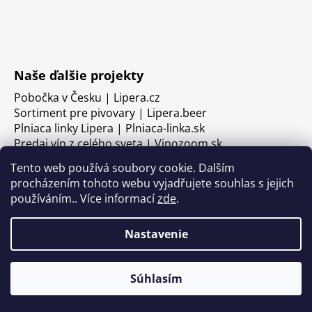
Naše ďalšie projekty
Pobočka v Česku | Lipera.cz
Sortiment pre pivovary | Lipera.beer
Plniaca linky Lipera | Plniaca-linka.sk
Predaj vín z celého sveta | Vinozoom.sk
Tento web používá soubory cookie. Dalším
procházením tohoto webu vyjadřujete souhlas s jejich
používáním.. Více informací
zde
.
Nastavenie
Súhlasím
Vytvoril Shoptet
Copyright 2026
LIPERA
. Všetky práva vyhradené.