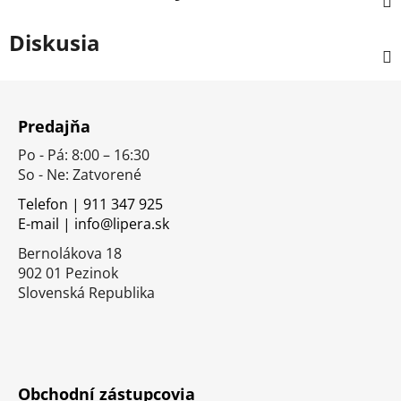
Diskusia
Z
á
Predajňa
p
Po - Pá: 8:00 – 16:30
ä
So - Ne: Zatvorené
t
i
Telefon | 911 347 925
E-mail | info@lipera.sk
e
Bernolákova 18
902 01 Pezinok
Slovenská Republika
Obchodní zástupcovia