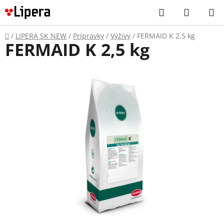
Prejsť
Hľadať
NÁKUP
na
KOŠÍK
obsah
Domov
/
LIPERA SK NEW
/
Prípravky
/
Výživy
/
FERMAID K 2,5 kg
FERMAID K 2,5 kg