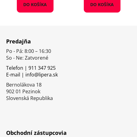
DO KOŠÍKA
DO KOŠÍKA
Z
á
Predajňa
p
Po - Pá: 8:00 – 16:30
ä
So - Ne: Zatvorené
t
i
Telefon | 911 347 925
E-mail | info@lipera.sk
e
Bernolákova 18
902 01 Pezinok
Slovenská Republika
Obchodní zástupcovia