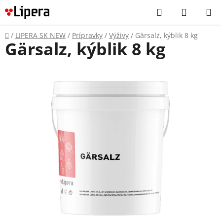
Prejsť
Hľadať
NÁKUP
na
KOŠÍK
obsah
Domov
/
LIPERA SK NEW
/
Prípravky
/
Výživy
/
Gärsalz, kýblik 8 kg
Gärsalz, kýblik 8 kg