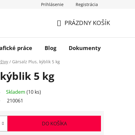
Prihlásenie
Registrácia
PRÁZDNY KOŠÍK
NÁKUPNÝ
KOŠÍK
afické práce
Blog
Dokumenty
Kontakt
ýživy
/
Gärsalz Plus, kýblik 5 kg
 kýblik 5 kg
Skladem
(10 ks)
210061
DO KOŠÍKA