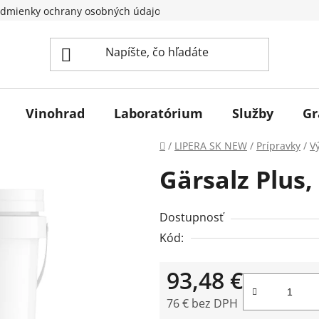
dmienky ochrany osobných údajov
Vinohrad
Laboratórium
Služby
Gr
Domov
/
LIPERA SK NEW
/
Prípravky
/
V
Gärsalz Plus,
Dostupnosť
Kód:
93,48 €
76 € bez DPH