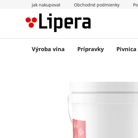
Prejsť
Jak nakupovat
Obchodné podmienky
Po
na
obsah
Výroba vína
Prípravky
Pivnica