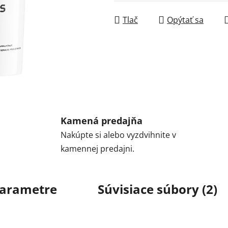
Jednotková cena:
Tlač
Opýtať sa
Kamená predajňa
Nakúpte si alebo vyzdvihnite v
kamennej predajni.
arametre
Súvisiace súbory (2)