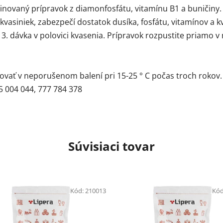
inovaný prípravok z diamonfosfátu, vitamínu B1 a buničiny.
kvasiniek, zabezpečí dostatok dusíka, fosfátu, vitamínov a kv
 3. dávka v polovici kvasenia. Prípravok rozpustite priamo
dovať v neporušenom balení pri 15-25 ° C počas troch rokov.
5 004 044, 777 784 378
Súvisiaci tovar
Kód:
210013
Kód