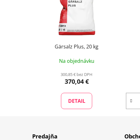
Gärsalz Plus, 20 kg
Na objednávku
300,85 € bez DPH
370,04 €
DETAIL
Z
á
Predajňa
Obcho