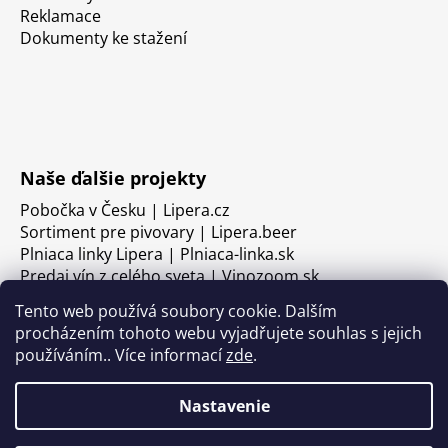
Reklamace
Dokumenty ke stažení
Naše ďalšie projekty
Pobočka v Česku | Lipera.cz
Sortiment pre pivovary | Lipera.beer
Plniaca linky Lipera | Plniaca-linka.sk
Predaj vín z celého sveta | Vinozoom.sk
Tento web používá soubory cookie. Dalším
procházením tohoto webu vyjadřujete souhlas s jejich
používáním.. Více informací
zde
.
Nastavenie