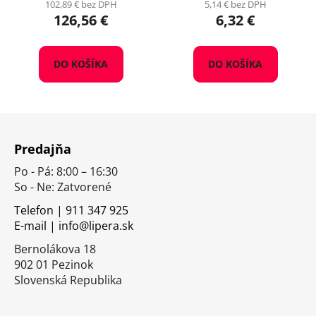
102,89 € bez DPH
5,14 € bez DPH
126,56 €
6,32 €
DO KOŠÍKA
DO KOŠÍKA
Z
á
Predajňa
p
Po - Pá: 8:00 – 16:30
ä
So - Ne: Zatvorené
t
i
Telefon | 911 347 925
E-mail | info@lipera.sk
e
Bernolákova 18
902 01 Pezinok
Slovenská Republika