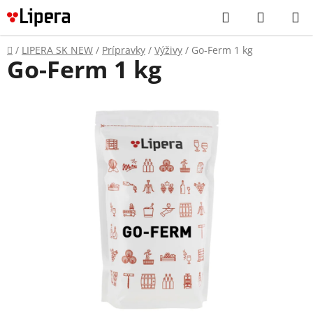
Prejsť
Hľadať
NÁKUP
na
KOŠÍK
obsah
Domov
/
LIPERA SK NEW
/
Prípravky
/
Výživy
/
Go-Ferm 1 kg
Go-Ferm 1 kg