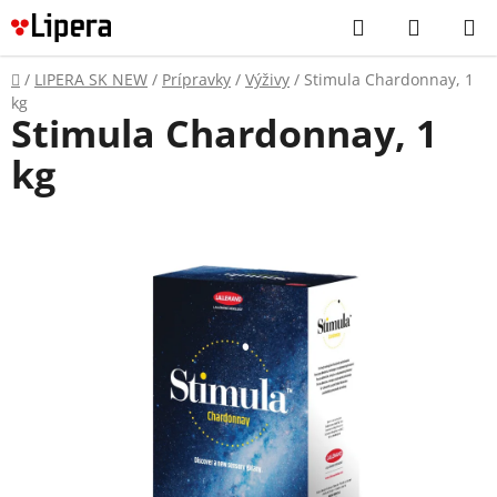
Prejsť
Hľadať
NÁKUP
na
KOŠÍK
obsah
Domov
/
LIPERA SK NEW
/
Prípravky
/
Výživy
/
Stimula Chardonnay, 1
kg
Stimula Chardonnay, 1
kg