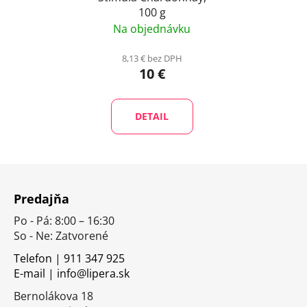
100 g
Na objednávku
8,13 € bez DPH
10 €
DETAIL
Z
á
Predajňa
p
Po - Pá: 8:00 – 16:30
ä
So - Ne: Zatvorené
t
i
Telefon | 911 347 925
E-mail | info@lipera.sk
e
Bernolákova 18