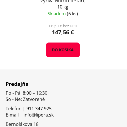
Výživa Nutricell Start,
10 kg
Skladem
(6 ks)
119,97 € bez DPH
147,56 €
DO KOŠÍKA
Z
á
Predajňa
p
Po - Pá: 8:00 – 16:30
ä
So - Ne: Zatvorené
t
i
Telefon | 911 347 925
E-mail | info@lipera.sk
e
Bernolákova 18