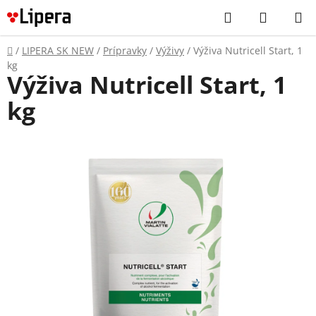
Prejsť
Hľadať
NÁKUP
na
KOŠÍK
obsah
Domov
/
LIPERA SK NEW
/
Prípravky
/
Výživy
/
Výživa Nutricell Start, 1
kg
Výživa Nutricell Start, 1
kg