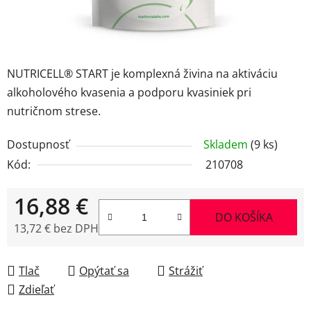
NUTRICELL® START je komplexná živina na aktiváciu
alkoholového kvasenia a podporu kvasiniek pri
nutričnom strese.
Dostupnosť
Skladem
(9 ks)
Kód:
210708
16,88 €
DO KOŠÍKA
13,72 € bez DPH
Jednotková cena:
Tlač
Opýtať sa
Strážiť
Zdieľať