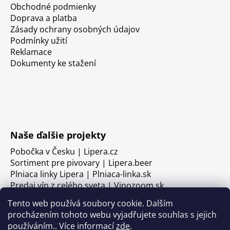
Obchodné podmienky
Doprava a platba
Zásady ochrany osobných údajov
Podmínky užití
Reklamace
Dokumenty ke stažení
Naše ďalšie projekty
Pobočka v Česku | Lipera.cz
Sortiment pre pivovary | Lipera.beer
Plniaca linky Lipera | Plniaca-linka.sk
Predaj vín z celého sveta | Vinozoom.sk
Tento web používá soubory cookie. Dalším
procházením tohoto webu vyjadřujete souhlas s jejich
používáním.. Více informací
zde
.