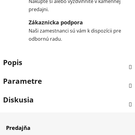
Nakúpte si alebo vyzdvihnite v kamennej
predajni.
Zákaznicka podpora
Naši zamestnanci sú vám k dispozícii pre
odbornú radu.
Popis
Parametre
Diskusia
Z
á
Predajňa
p