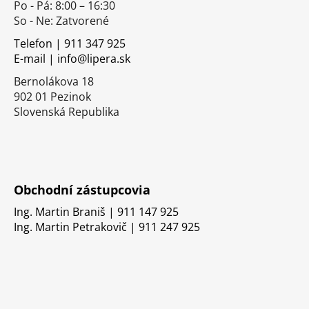
Po - Pá: 8:00 – 16:30
ä
So - Ne: Zatvorené
t
i
Telefon | 911 347 925
E-mail | info@lipera.sk
e
Bernolákova 18
902 01 Pezinok
Slovenská Republika
Obchodní zástupcovia
Ing. Martin Braniš | 911 147 925
Ing. Martin Petrakovič | 911 247 925