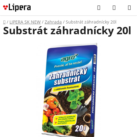
Prejsť
Hľadať
NÁKUP
na
KOŠÍK
obsah
Domov
/
LIPERA SK NEW
/
Zahrada
/
Substrát záhradnícky 20l
Substrát záhradnícky 20l