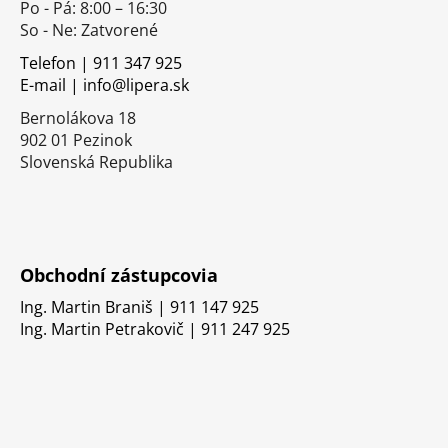
Po - Pá: 8:00 – 16:30
ä
So - Ne: Zatvorené
t
i
Telefon | 911 347 925
E-mail | info@lipera.sk
e
Bernolákova 18
902 01 Pezinok
Slovenská Republika
Obchodní zástupcovia
Ing. Martin Braniš | 911 147 925
Ing. Martin Petrakovič | 911 247 925