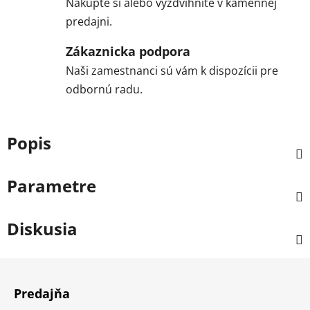
Nakúpte si alebo vyzdvihnite v kamennej
predajni.
Zákaznicka podpora
Naši zamestnanci sú vám k dispozícii pre
odbornú radu.
Popis
Parametre
Diskusia
Z
á
Predajňa
p