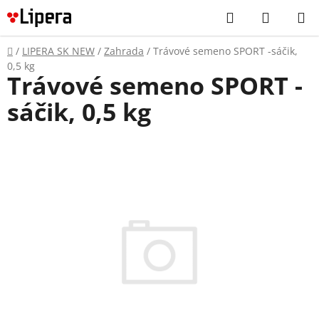
Prejsť
Hľadať
NÁKUP
na
KOŠÍK
obsah
Domov
/
LIPERA SK NEW
/
Zahrada
/
Trávové semeno SPORT -sáčik,
0,5 kg
Trávové semeno SPORT -
sáčik, 0,5 kg