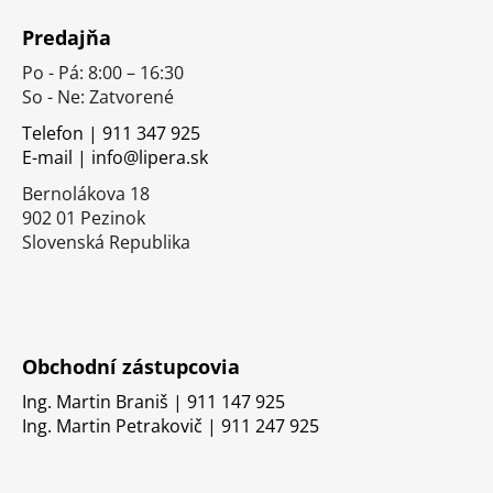
á
Predajňa
p
Po - Pá: 8:00 – 16:30
ä
So - Ne: Zatvorené
t
i
Telefon | 911 347 925
E-mail | info@lipera.sk
e
Bernolákova 18
902 01 Pezinok
Slovenská Republika
Obchodní zástupcovia
Ing. Martin Braniš | 911 147 925
Ing. Martin Petrakovič | 911 247 925