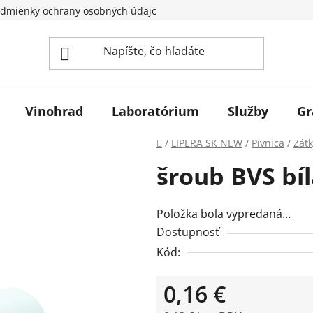
dmienky ochrany osobných údajov
Vinohrad
Laboratórium
Služby
Gr
Domov
/
LIPERA SK NEW
/
Pivnica
/
Zátk
šroub BVS bíl
Položka bola vypredaná…
Dostupnosť
Kód:
0,16 €