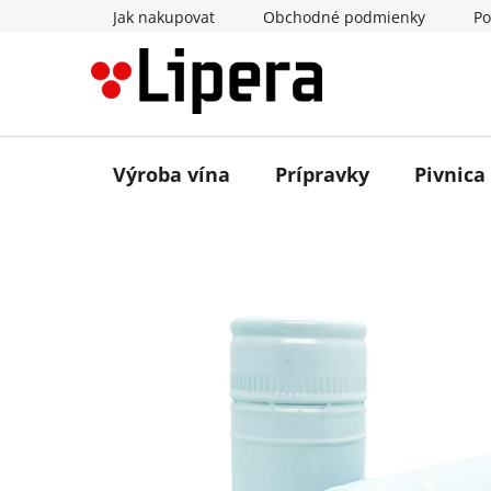
Prejsť
Jak nakupovat
Obchodné podmienky
Po
na
obsah
Výroba vína
Prípravky
Pivnica