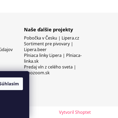
Naše ďalšie projekty
Pobočka v Česku | Lipera.cz
Sortiment pre pivovary |
údajov
Lipera.beer
Plniaca linky Lipera | Plniaca-
linka.sk
Predaj vín z celého sveta |
Vinozoom.sk
Súhlasím
Vytvoril Shoptet