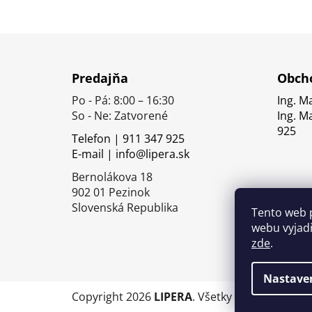
Z
á
Predajňa
Obcho
p
Po - Pá: 8:00 – 16:30
Ing. M
ä
So - Ne: Zatvorené
Ing. M
t
925
Telefon | 911 347 925
i
E-mail | info@lipera.sk
e
Bernolákova 18
902 01 Pezinok
Slovenská Republika
Tento web 
webu vyjadř
zde
.
Nastave
Copyright 2026
LIPERA
. Všetky práva vyhrade