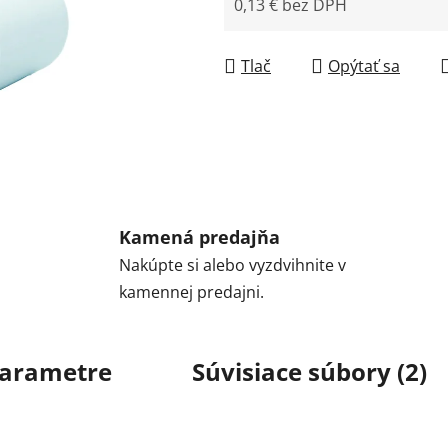
0,13 € bez DPH
Jednotková cena:
Tlač
Opýtať sa
Kamená predajňa
Nakúpte si alebo vyzdvihnite v
kamennej predajni.
arametre
Súvisiace súbory (2)