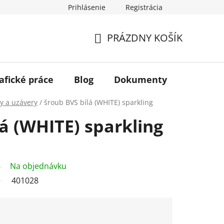
Prihlásenie
Registrácia
PRÁZDNY KOŠÍK
NÁKUPNÝ
KOŠÍK
afické práce
Blog
Dokumenty
Kontakt
y a uzávery
/
šroub BVS bílá (WHITE) sparkling
á (WHITE) sparkling
Na objednávku
401028