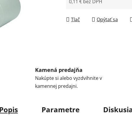
0,11 € bez DPH
Jednotková cena:
Tlač
Opýtať sa
Kamená predajňa
Nakúpte si alebo vyzdvihnite v
kamennej predajni.
Popis
Parametre
Diskusi