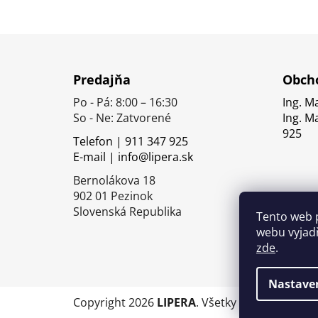
Z
á
Predajňa
Obcho
p
Po - Pá: 8:00 – 16:30
Ing. M
ä
So - Ne: Zatvorené
Ing. M
t
925
Telefon | 911 347 925
i
E-mail | info@lipera.sk
e
Bernolákova 18
902 01 Pezinok
Slovenská Republika
Tento web 
webu vyjadř
zde
.
Nastave
Copyright 2026
LIPERA
. Všetky práva vyhrade