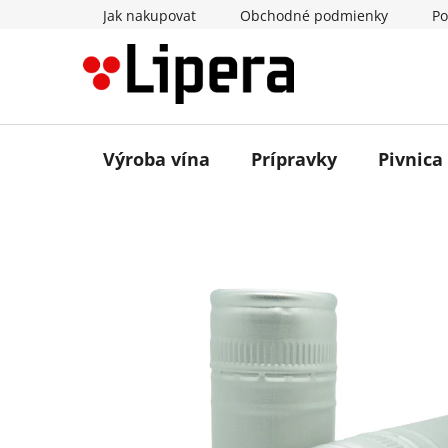
Prejsť
Jak nakupovat
Obchodné podmienky
Po
na
obsah
Výroba vína
Prípravky
Pivnica