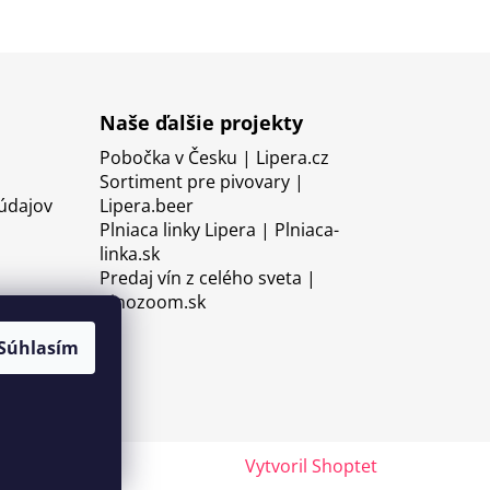
Naše ďalšie projekty
Pobočka v Česku | Lipera.cz
Sortiment pre pivovary |
údajov
Lipera.beer
Plniaca linky Lipera | Plniaca-
linka.sk
Predaj vín z celého sveta |
Vinozoom.sk
Súhlasím
Vytvoril Shoptet