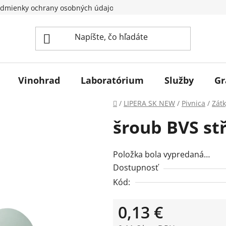
dmienky ochrany osobných údajov
Vinohrad
Laboratórium
Služby
Gr
Domov
/
LIPERA SK NEW
/
Pivnica
/
Zátk
šroub BVS stř
Položka bola vypredaná…
Dostupnosť
Kód:
0,13 €