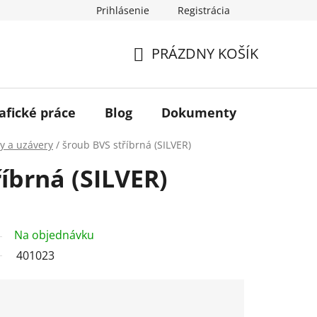
Prihlásenie
Registrácia
PRÁZDNY KOŠÍK
NÁKUPNÝ
KOŠÍK
afické práce
Blog
Dokumenty
Kontakt
y a uzávery
/
šroub BVS stříbrná (SILVER)
íbrná (SILVER)
Na objednávku
401023